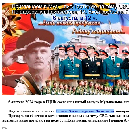
***
6 августа 2024 года в ГЦНК состоялся пятый выпуск Музыкально-ли
***
Подготовила
и провела его
Галина Александровна Дмитриева
, новоро
***
Прозвучали её песни и композиции в клипах на тему СВО, так как о
врагом, а иные погибают на поле боя. Есть песни, написанные Галиной А