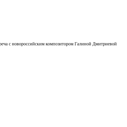
треча c новороссийским композитором Галиной Дмитриевой