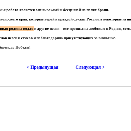
чья работа является очень важной и бесценной на полях брани.
оярского края, которые верой и правдой служат России, а некоторые из ни
ивая родины вода»
и другие песни – все пронизаны любовью к Родине, семь
слов песен и стихов и поблагодарила присутствующих за внимание.
ейшем, до Победы!
< Предыдущая
Следующая >