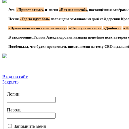
***
Это
«Привет от нас»
и песня
«Без нас никто!»
, посвящённая сапёрам, 
***
Песня
«Где-то идут бои»
посвящена землякам из далёкой деревни Красн
***
«Провожала мама сына на войну»
,
«Это пуля не твоя»
,
«Донбасс»
,
«Ж
***
В заключение, Галина Александровна назвала поимённо всех авторов 
***
Пообещала, что будет продолжать писать песни на тему СВО в дальн
Вход на сайт
Закрыть
Логин
Пароль
Запомнить меня