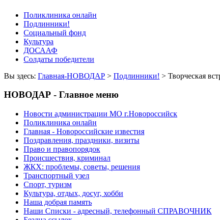
Поликлиника онлайн
Подлинники!
Социальный фонд
Культура
ДОСААФ
Солдаты победители
Вы здесь:
Главная-НОВОДАР
>
Подлинники!
> Творческая вс
НОВОДАР - Главное меню
Новости администрации МО г.Новороссийск
Поликлиника онлайн
Главная - Новороссийские известия
Поздравления, праздники, визиты
Право и правопорядок
Происшествия, криминал
ЖКХ: проблемы, советы, решения
Транспортный узел
Спорт, туризм
Культура, отдых, досуг, хобби
Наша добрая память
Наши Списки - адресный, телефонный СПРАВОЧНИК
Бездна ссылок