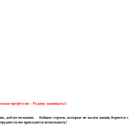
 такая профессия – Родину защищать!»
дине, доблести наших бойцов–героев, которые не жалея жизни, борются с
е трудности им приходится испытывать!