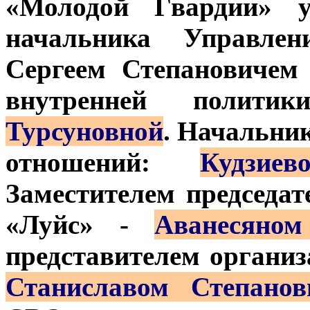
«Молодой Гвардии» у
начальника Управле
Сергеем Степановичем
внутренней поли
Турсуновной
. Начальни
отношений:
Кудзие
Заместителем председа
«Луйс» -
Аванесяном
представителем организ
Станиславом Степанов