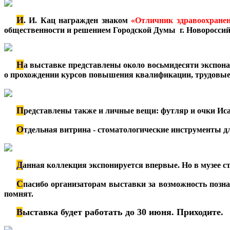
И
***
. И. Кац награжден знаком
«Отличник здравоохране
общественности и решением Городской Думы г. Новороссий
Н
***
а выставке представлены около восьмидесяти экспонат
о прохождении курсов повышения квалификации, трудовые 
П
***
редставлены также и личные вещи: футляр и очки Иса
О
***
тдельная витрина - стоматологические инструменты дл
Д
***
анная коллекция экспонируется впервые. Но в музее 
С
***
пасибо организаторам выставки за возможность позна
помнят.
В
ыставка будет работать до 30 июня. Приходите.
***