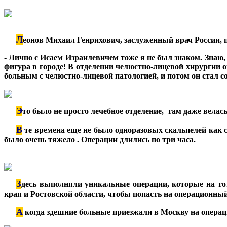
Л
***
еонов Михаил Генрихович, заслуженный врач России, 
- Лично с Исаем Израилевичем тоже я не был знаком. Знаю,
фигура в городе! В отделении челюстно-лицевой хирургии 
больным с челюстно-лицевой патологией, и потом он стал со
Э
***
то было не просто лечебное отделение, там даже вела
В
***
те времена еще не было одноразовых скальпелей как 
было очень тяжело . Операции длились по три часа.
З
***
десь выполняли уникальные операции, которые на тот
края и Ростовской области, чтобы попасть на операционный
А
***
когда здешние больные приезжали в Москву на операци