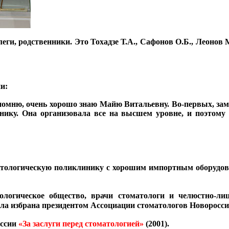
леги, родственники. Это
Тохадзе Т.А.
,
Сафонов О.Б.,
Леонов М
и:
 помню, очень хорошо знаю Майю Витальевну. Во-первых, зам
ику. Она организовала все на высшем уровне, и поэтому 
атологическую поликлинику с хорошим импортным оборудова
ологическое общество, врачи стоматологи и челюстно-ли
ыла избрана президентом Ассоциации стоматологов Новоросси
оссии
«За заслуги перед стоматологией»
(2001).