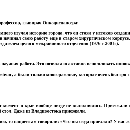
профессор, главврач Онкодиспансера:
 много изучая историю города, что он стоял у истоков созда
он начинал свою работу еще в старом хирургическом корпусе
здателем целого межрайонного отделения (1976 г-2001г).
сь научная работа. Это позволяло активно использовать инн
сейчас, а были только многоразовые, которые очень быстро
 момент в крае вообще нигде не выполнялись. Приезжали п
 стол. Даже из Владивостока приезжали.
ю, то пациентам говорили: «Что вы сюда приехали? У вас же,