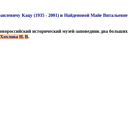
аилевичу Кацу (1935 - 2001)
и
Найденовой Майе Витальевне
 Новороссийский исторический музей-заповедник два больших
Хохлова И. В
.