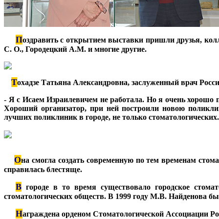
П
***
оздравить с открытием выставки пришли друзья, кол
С. О., Городецкий А.М. и многие другие.
Т
охадзе Татьяна Александровна, заслуженный врач Росси
- Я с Исаем Израилевичем не работала. Но я очень хорошо
Хороший организатор, при ней построили новою поликлин
лучших поликлиник в городе, не только стоматологических.
**
О
**
на смогла создать современную по тем временам стом
справилась блестяще.
В
***
городе в то время существовало городское стомат
стоматологических обществ. В 1999 году М.В. Найденова б
Н
***
аграждена орденом Стоматологической Ассоциации Р