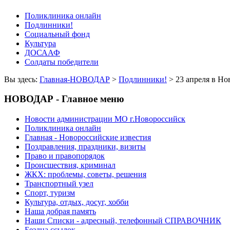
Поликлиника онлайн
Подлинники!
Социальный фонд
Культура
ДОСААФ
Солдаты победители
Вы здесь:
Главная-НОВОДАР
>
Подлинники!
> 23 апреля в Но
НОВОДАР - Главное меню
Новости администрации МО г.Новороссийск
Поликлиника онлайн
Главная - Новороссийские известия
Поздравления, праздники, визиты
Право и правопорядок
Происшествия, криминал
ЖКХ: проблемы, советы, решения
Транспортный узел
Спорт, туризм
Культура, отдых, досуг, хобби
Наша добрая память
Наши Списки - адресный, телефонный СПРАВОЧНИК
Бездна ссылок