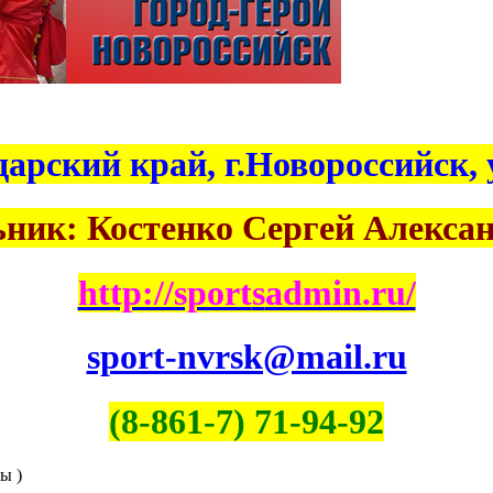
арский край, г.Новороссийск, у
ник: Костенко Сергей Алекса
http://sport
s
admin.ru/
sport-nvrsk@mail.ru
(8-861-7) 71-94-92
ы )