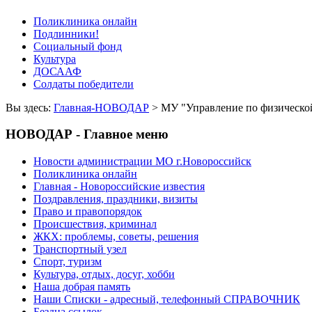
Поликлиника онлайн
Подлинники!
Социальный фонд
Культура
ДОСААФ
Солдаты победители
Вы здесь:
Главная-НОВОДАР
> МУ "Управление по физической
НОВОДАР - Главное меню
Новости администрации МО г.Новороссийск
Поликлиника онлайн
Главная - Новороссийские известия
Поздравления, праздники, визиты
Право и правопорядок
Происшествия, криминал
ЖКХ: проблемы, советы, решения
Транспортный узел
Спорт, туризм
Культура, отдых, досуг, хобби
Наша добрая память
Наши Списки - адресный, телефонный СПРАВОЧНИК
Бездна ссылок