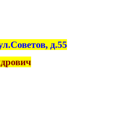
л.Советов, д.55
ндрович