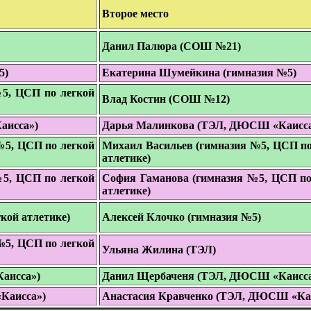
Второе место
Данил Палюра (СОШ №21)
5)
Екатерина Шумейкина (гимназия №5)
5, ЦСП по легкой
Влад Костин (СОШ №12)
аисса»)
Дарья Малинкова (ТЭЛ, ДЮСШ «Каисса
№5, ЦСП по легкой
Михаил Васильев (гимназия №5, ЦСП по
атлетике)
5, ЦСП по легкой
София Гаманова (гимназия №5, ЦСП по
атлетике)
кой атлетике)
Алексей Клочко (гимназия №5)
№5, ЦСП по легкой
Ульяна Жилина (ТЭЛ)
аисса»)
Данил Щербаченя (ТЭЛ, ДЮСШ «Каисса
Каисса»)
Анастасия Кравченко (ТЭЛ, ДЮСШ «Ка