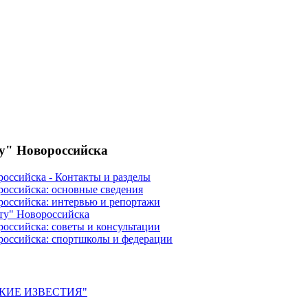
ту" Новороссийска
российска - Контакты и разделы
российска: основные сведения
российска: интервью и репортажи
ту" Новороссийска
оссийска: советы и консультации
российска: спортшколы и федерации
ЙСКИЕ ИЗВЕСТИЯ"