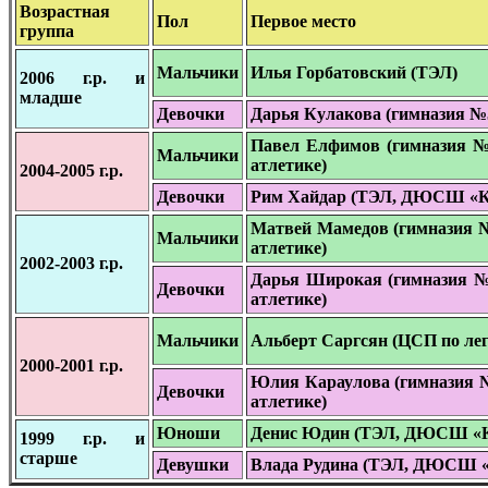
Возрастная
Пол
Первое место
группа
Мальчики
Илья Горбатовский (ТЭЛ)
2006 г.р. и
младше
Девочки
Дарья Кулакова (гимназия №
Павел Елфимов (гимназия №
Мальчики
атлетике)
2004-2005 г.р.
Девочки
Рим Хайдар (ТЭЛ, ДЮСШ «К
Матвей Мамедов (гимназия 
Мальчики
атлетике)
2002-2003 г.р.
Дарья Широкая (гимназия №
Девочки
атлетике)
Мальчики
Альберт Саргсян (ЦСП по лег
2000-2001 г.р.
Юлия Караулова (гимназия 
Девочки
атлетике)
Юноши
Денис Юдин (ТЭЛ, ДЮСШ «К
1999 г.р. и
старше
Девушки
Влада Рудина (ТЭЛ, ДЮСШ «