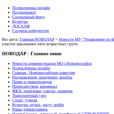
Поликлиника онлайн
Подлинники!
Социальный фонд
Культура
ДОСААФ
Солдаты победители
Вы здесь:
Главная-НОВОДАР
>
Новости МУ "Управление по фи
участие школьники пяти возрастных групп
НОВОДАР - Главное меню
Новости администрации МО г.Новороссийск
Поликлиника онлайн
Главная - Новороссийские известия
Поздравления, праздники, визиты
Право и правопорядок
Происшествия, криминал
ЖКХ: проблемы, советы, решения
Транспортный узел
Спорт, туризм
Культура, отдых, досуг, хобби
Наша добрая память
Наши Списки - адресный, телефонный СПРАВОЧНИК