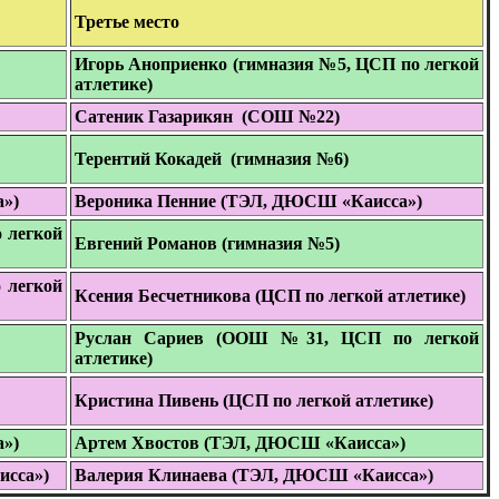
Третье место
Игорь Аноприенко (гимназия №5, ЦСП по легкой
атлетике)
Сатеник Газарикян (СОШ №22)
Терентий Кокадей (гимназия №6)
»)
Вероника Пенние (ТЭЛ, ДЮСШ «Каисса»)
 легкой
Евгений Романов (гимназия №5)
 легкой
Ксения Бесчетникова (ЦСП по легкой атлетике)
Руслан Сариев (ООШ №31, ЦСП по легкой
атлетике)
Кристина Пивень (ЦСП по легкой атлетике)
»)
Артем Хвостов (ТЭЛ, ДЮСШ «Каисса»)
исса»)
Валерия Клинаева (ТЭЛ, ДЮСШ «Каисса»)