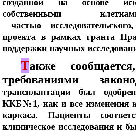
созданной на основе ис
собственными клетк
частью
исследовательског
проекта в рамках
гранта Пра
поддержки научных исследован
Т
***
акже сообщаетс
требованиями зако
трансплантации был одобре
ККБ№1,
как и все изменения 
каркаса.
Пациенты соответ
клиническое исследования
и бы