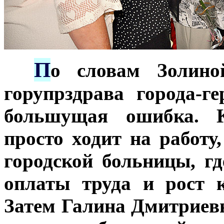
П
***
о словам Золино
горупрздрава города-г
большущая ошибка. К
просто ходит на работу
городской больницы, г
оплаты труда и рост к
Затем Галина Дмитриев