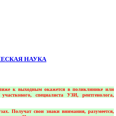
ИЧЕСКАЯ НАУКА
ближе к выходным окажется в поликлинике или
участкового, специалиста УЗИ, рентгенолога,
зах. Получат свои знаки внимания, разумеется,