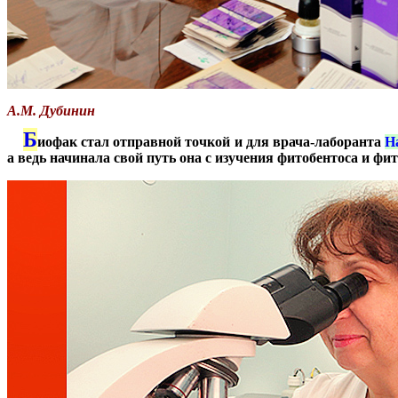
А.М. Дубинин
Б
иофак стал отправной точкой и для врача-лаборанта
Н
***
а ведь начинала свой путь она с изучения фитобентоса и ф