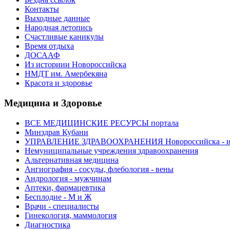
Контакты
Выходные данные
Народная летопись
Счастливые каникулы
Время отдыха
ДОСААФ
Из историии Новороссийска
НМДТ им. Амербекяна
Красота и здоровье
Медицина и Здоровье
ВСЕ МЕДИЦИНСКИЕ РЕСУРСЫ портала
Минздрав Кубани
УПРАВЛЕНИЕ ЗДРАВООХРАНЕНИЯ Новороссийска - ин
Немуниципальные учреждения здравоохранения
Альтернативная медицина
Ангиография - сосуды, флебология - вены
Андрология - мужчинам
Аптеки, фармацевтика
Бесплодие - М и Ж
Врачи - специалисты
Гинекология, маммология
Диагностика