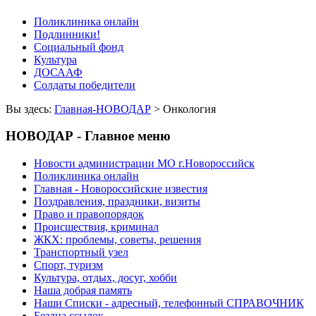
Поликлиника онлайн
Подлинники!
Социальный фонд
Культура
ДОСААФ
Солдаты победители
Вы здесь:
Главная-НОВОДАР
> Онкология
НОВОДАР - Главное меню
Новости администрации МО г.Новороссийск
Поликлиника онлайн
Главная - Новороссийские известия
Поздравления, праздники, визиты
Право и правопорядок
Происшествия, криминал
ЖКХ: проблемы, советы, решения
Транспортный узел
Спорт, туризм
Культура, отдых, досуг, хобби
Наша добрая память
Наши Списки - адресный, телефонный СПРАВОЧНИК
Бездна ссылок