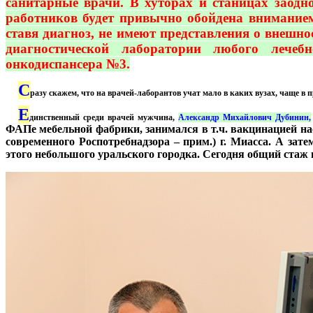
санитарные врачи. В хуторах и станицах заодн
работников будет привычно обойдена вниманием 
ставя диагноз, не имеют представления о внешн
диагностической лаборатории любого лечеб
онкодиспансера №3.
С
***
разу скажем, что на врачей-лаборантов учат мало в каких вузах, чаще в
Е
***
динственный среди врачей мужчина,
Александр Михайлович Дубинин,
ФАПе мебельной фабрики, занимался в т.ч. вакцинацией на
современного Роспотребнадзора – прим.) г. Миасса. А за
этого небольшого уральского городка. Сегодня общий стаж в