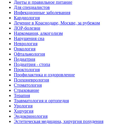
Диеты и правильное питание
Для специалистов
Инфекционные заболевания
Кардиология
Лечение в Краснодаре, Москве, за рубежом
ЛОР-болезни
Наркомания, алкоголизм
Нарушения сна
Неврология
Онкология
Офтальмология
Педиатрия
Подиатрия - стопа
Проктология
Профилактика и оздоровление
Психоневрология
Стоматология
Страхование
Терапия
Травматология и ортопедия
Урология
Хирургия
Эндокринология
Эстетическая медицина, хирургия похудения