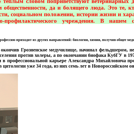
о теплым словом поприветствуют ветеринарных 
общественности, да и болящего люда. Это те, к
ости, социальном положении, истории жизни и хар
но-профилактического учреждения. В нашем
 профессию приходят из других направлений: биологии, химии, получив общее мед
окончив Грозненское медучилище, начинал фельдшером, не 
селения против холеры, а по окончании биофака КубГУ в 19
тем в профессиональной карьере Александра Михайловича пр
 цитологии уже 34 года, из них семь лет в Новороссийском о