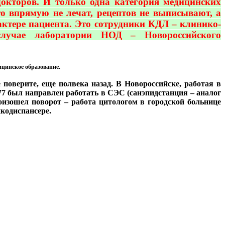
докторов. И только одна категория медицинских
то впрямую не лечат, рецептов не выписывают, а
актере пациента. Это сотрудники КДЛ – клинико-
 случае лаборатории НОД – Новороссийского
ицинское образование.
поверите, еще полвека назад. В Новороссийске, работая в
77 был направлен работать в СЭС (санэпидстанция – аналог
оизошел поворот – работа цитологом в городской больнице
нкодиспансере.