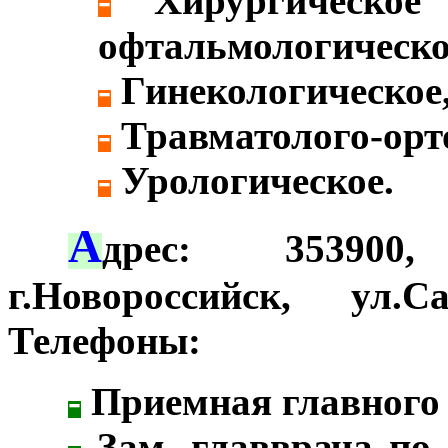
-
Хирургическое 
офтальмологическо
-
Гинекологическое
-
Травматолого-орто
-
Урологическое.
А
***
дрес: 353900,
г.Новороссийск, ул.
Телефоны:
-
Приемная главного
-
Зам. главврача по 