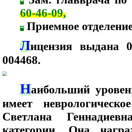
60-46-09,
-
Приемное отделение
Л
***
ицензия выдана 0
004468.
Н
***
аибольший уровен
имеет неврологическо
Светлана Геннадиев
категории. Она наг