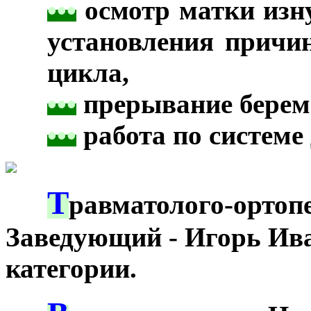
•
•
•
осмотр матки изну
установления причи
цикла,
•
•
•
прерывание береме
•
•
•
работа по системе
Т
***
равматолого-ор
Заведующий - Игорь Ив
категории.