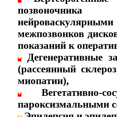
позвоночника
нейроваскулярн
межпозвонков диско
показаний к операти
•
Дегенеративные за
(рассеянный склероз
миопатии),
•
Вегетативно-со
пароксизмальными с
•
Эпилепсия и эпилеп