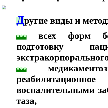
Д
***
ругие виды и метод
•
•
•
всех форм бес
подготовку па
экстракорпорального
•
•
•
медикамент
реабилитационно
воспалительными за
таза,