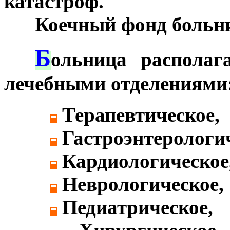
катастроф.
***
Коечный фонд больни
Б
***
ольница распола
лечебными отделениями
-
Терапевтическое,
-
Гастроэнтерологич
-
Кардиологическое
-
Неврологическое,
-
Педиатрическое,