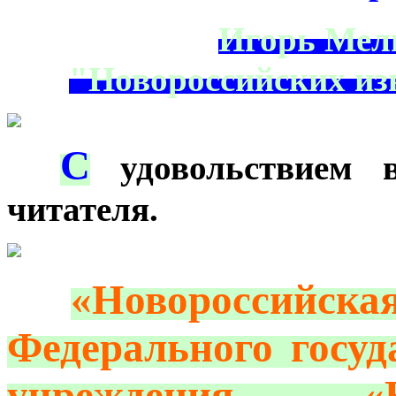
Игорь Мел
"Новороссийских из
С
***
удовольствием в
читателя.
***
«Новоросси
Федерального госуд
учреждения 