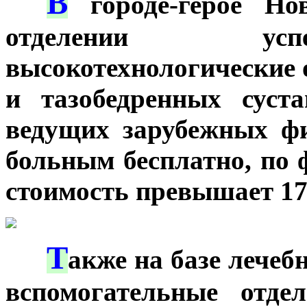
В
***
городе-герое Но
отделении усп
высокотехнологические 
и тазобедренных суст
ведущих зарубежных ф
больным бесплатно, по 
стоимость превышает 1
Т
***
акже на базе лечеб
вспомогательные отде