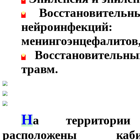
•
Восстановительн
нейроинфекц
менингоэнцефалитов
•
Восстановительны
травм.
Н
***
а территории 
расположены каб