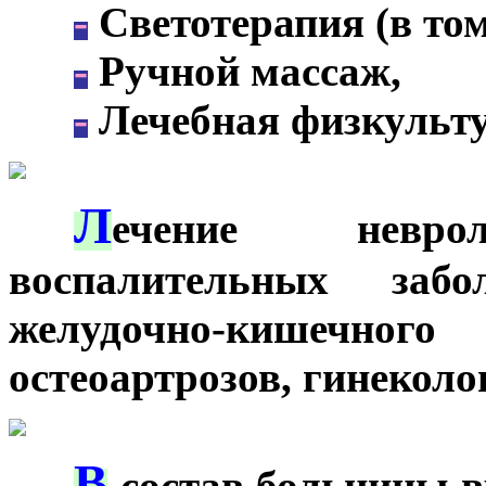
-
Светотерапия (в то
-
Ручной массаж,
-
Лечебная физкульту
Л
***
ечение неврол
воспалительных забо
желудочно-кишечног
остеоартрозов, гинеколо
В
***
состав больницы в