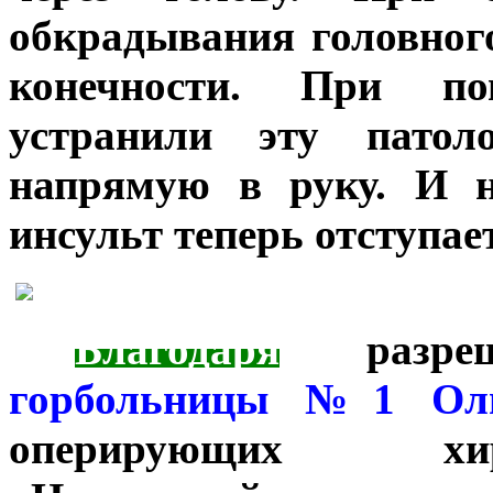
обкрадывания головног
конечности. При п
устранили эту патол
напрямую в руку. И 
инсульт теперь отступает
***
Благодаря
разре
горбольницы №1 Оль
оперирующих хир