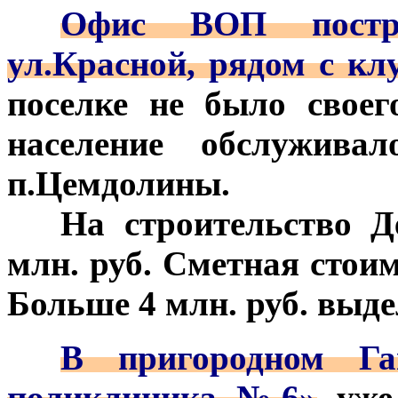
***
Офис ВОП постр
ул.Красной, рядом с кл
поселке не было своег
население обслужив
п.Цемдолины.
***
На строительство Д
млн. руб. Сметная стоим
Больше 4 млн. руб. выде
***
В пригородном Г
поликлиника №6»
уже 