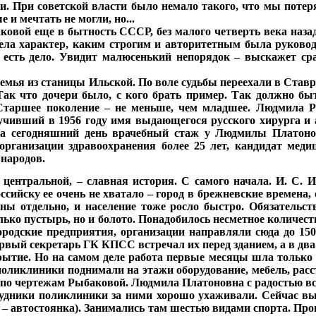
ии. При советской власти было немало такого, что мы потер
 и мечтать не могли, но...
ой еще в бытность СССР, без малого четверть века назад.
мела характер, каким строгим и авторитетным была руков
есть дело. Увидит малюсенький непорядок – выскажет сразу
семья из станицы Ильской. По воле судьбы переехали в Став
ак что дочери было, с кого брать пример. Так должно быт
. Старшее поколение – не меньше, чем младшее. Людмила 
лучивший в 1956 году имя выдающегося русского хирурга 
На сегодняшний день врачебный стаж у Людмилы Платоно
ганизации здравоохранения более 25 лет, кандидат медиц
 народов.
 центральной, – славная история.
С самого начала. И. С.
ссийску ее очень не хватало – город в брежневские времена, 
 отдельно, и население тоже росло быстро. Обязательст
ько пустырь, но и болото. Понадобилось несметное количест
родские предприятия, организации направляли сюда до 150
рвый секретарь ГК КПСС встречал их перед зданием, а в два
рытие. Но на самом деле работа первые месяцы шла только 
 поликлиники поднимали на этажи оборудование, мебель, рас
по чертежам Рыбаковой. Людмила Платоновна с радостью всп
рудники поликлиники за ними хорошо ухаживали. Сейчас в
е – автостоянка). Занимались там шестью видами спорта. Пр