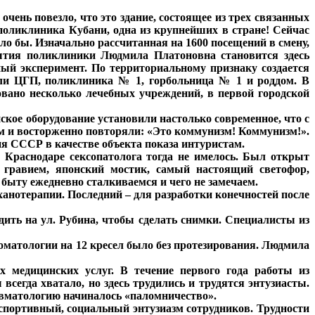
очень повезло, что это здание, состоящее из трех связанных
я поликлиника Кубани, одна из крупнейших в стране! Сейчас
ло бы. Изначально рассчитанная на 1600 посещений в смену,
ытия поликлиники Людмила Платоновна становится здесь
ый эксперимент. По территориальному признаку создается
шли ЦГП, поликлиника № 1, горбольница № 1 и роддом. В
овано несколько лечебных учреждений, в первой городской
ское оборудование установили настолько современное, что с
м и восторженно повторяли: «Это коммунизм! Коммунизм!».
я СССР в качестве объекта показа интуристам.
 Краснодаре сексопатолога тогда не имелось. Был открыт
 гравием, японский мостик, самый настоящий светофор,
 быту ежедневно сталкиваемся и чего не замечаем.
анотерапии. Последний – для разработки конечностей после
дить на ул. Рубина, чтобы сделать снимки. Специалисты из
томатологии на 12 кресел было без протезирования. Людмила
 медицинских услуг. В течение первого года работы из
сегда хватало, но здесь трудились и трудятся энтузиасты.
равматологию начиналось «паломничество».
спортивный, социальный энтузиазм сотрудников.
Трудности