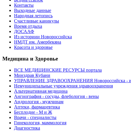
Контакты
Выходные данные
Народная летопись
Счастливые каникулы
Время отдыха
ДОСААФ
Из историии Новороссийска
НМДТ им. Амербекяна
Красота и здоровье
Медицина и Здоровье
ВСЕ МЕДИЦИНСКИЕ РЕСУРСЫ портала
Минздрав Кубани
УПРАВЛЕНИЕ ЗДРАВООХРАНЕНИЯ Новороссийска - ин
Немуниципальные учреждения здравоохранения
Альтернативная медицина
Ангиография - сосуды, флебология - вены
Андрология - мужчинам
Аптеки, фармацевтика
Бесплодие - М и Ж
Врачи - специалисты
Гинекология, маммология
Диагностика