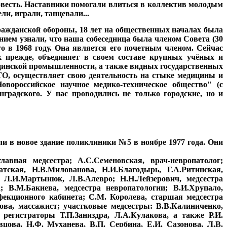
овесть. Наставники помогали влиться
в коллектив
молодым
и, играли, танцевали...
ражданской обороны, 18 лет на общественных началах была
нием узнали, что наша собеседница была членом Совета
(30
о в 1968 году
. Она является его почетным членом. Сейчас
 прежде, объединяет в своем составе крупных учёных и
ицинской промышленности, а также видных государственных
ТО, осуществляет свою деятельность на стыке медицины и
овороссийское научное медико-техническое общество" (с
градского. У нас проводились не только городские, но и
ли в новое здание поликлиники №5 в ноябре 1977 года. Они
лавная медсестра; А.С.Семеновская, врач-невропатолог;
атская, Н.В.Милованова, Н.И.Благодырь, Г.A.Ритинская,
ы Л.И.Мартынюк, Л.В.Алевро; Н.Н.Лейзерович, медсестра
а; В.М.Бакиева, медсестра невропатологии; В.И.Хрупало,
нфекционного кабинета; С.М. Королева, старшая медсестра
това, массажист; участковые медсестры: В.В.Калиниченко,
 регистраторы Т.П.Заниздра, Л.А.Кулакова, а также Р.И.
вцова, Н.Ф. Муханева, В.П. Сербина, Е.И. Сазонова, Л.В.