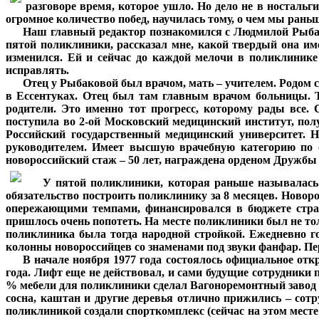
разговоре время, которое ушло. Но дело не в ностальг
огромное количество побед, научилась тому, о чем мы раньше
***
Наш главный редактор познакомился с Людмилой Рыбаков
пятой поликлиники, рассказал мне, какой твердый она и
изменился. Ей и сейчас до каждой мелочи в поликлинике 
исправлять.
***
Отец у Рыбаковой был врачом, мать – учителем. Родом 
в Ессентуках. Отец был там главным врачом больницы. Т
родители. Это именно тот прогресс, которому рады все
поступила во 2-ой Московский медицинский институт, по
Российский государственный медицинский университет. 
руководителем. Имеет высшую врачебную категорию по ор
новороссийский стаж – 50 лет, награждена орденом Дружбы
***
У пятой поликлиники, которая раньше называлась
обязательство построить поликлинику за 8 месяцев. Новоро
опережающими темпами, финансировался в бюджете страны
пришлось очень попотеть. На месте поликлиники был не тол
поликлиника была тогда народной стройкой. Ежедневно го
колонны новороссийцев со знаменами под звуки фанфар. Пе
***
В начале ноября 1977 года состоялось официальное отк
года. Лифт еще не действовал, и сами будущие сотрудники
% мебели для поликлиники сделал Вагоноремонтный завод 
сосна, каштан и другие деревья отлично прижились – сот
поликлиникой создали спорткомплекс (сейчас на этом мест