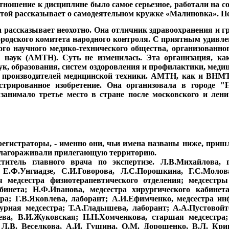
ношение к дисциплине было самое серьезное, работали на с
той рассказывает о самодеятельном кружке «Малиновка». Пел
рассказывает неохотно. Она отличник здравоохранения и г
ородского комитета народного контроля. С приятным удивле
ого научного медико-технического общества,
организованног
наук (АМТН). Суть не изменилась. Эта организация, как
ук, образования, систем оздоровления и профилактики, мед
 и производителей медицинской техники. АМТН, как и ВНМ
рированное изобретение. Она организовала в городе "Н
нимало третье место в стране после московского и ленин
егистраторы, - именно они, чьи имена названы ниже, приш
облагораживали прилегающую территорию.
титель главного врача по экспертизе. Л.В.Михайлова, г
 Е.Ф.Унгиадзе, С.И.Говорова, Л.С.Порошкина, Г.С.Молов
 медсестра физиотерапевтического отделения; медсестр
бинета; Н.Ф.Иванова, медсестра хирургического кабинет
ра; Г.В.Яковлева, лаборант; А.И.Ефимченко, медсестра и
дурная медсестра; Т.А.Гладышева, лаборант; А.А.Пустовой
ва, В.И.Жуковская; Н.Н.Хомченкова, старшая медсестра;
 Л.В. Веселкова, А.И. Гущина, О.М. Дорошенко, В.Л. Кри