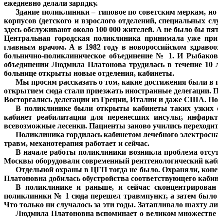
ежедневно делали зарядку.
***
Здание поликлиники – типовое по советским меркам, но .
корпусов (детского и взрослого отделений, специальных сл
здесь обслуживают около 100 000 жителей. А не было бы пя
Центральная городская поликлиника принимала уже при
главным врачом. А в 1982 году в новороссийском здраво
больнично-поликлиническое объединение № 1. И Рыбаков
объединении Людмила Платонова трудилась в течение 10 л
больнице открыты новые отделения, кабинеты.
***
Мы просим рассказать о том, какие достижения были в п
открытием сюда стали приезжать иностранные делегации. 
Восторгались делегации из Греции, Италии и даже США. П
***
В поликлинике были открыты кабинеты таких узких спе
кабинет реабилитации для перенесших инсульт, инфарк
всевозможные лесенки. Пациенты заново учились переходить 
***
Поликлиника гордилась кабинетом лечебного электросна
травм, механотерапия работает и сейчас.
***
В начале работы поликлиники возникла проблема отсутс
Москвы оборудовали современный рентгенологический кабин
***
Отдельной охраны в ЦГП тогда не было. Охраняли, конеч
Платоновна добилась обустройства соответствующего кабин
***
В поликлинике и раньше, и сейчас сконцентрирован
поликлиники № 1 сюда перешел травмпункт, а затем было с
Что только ни случалось за эти годы. Затапливало шахту л
***
Людмила Платоновна вспоминает о великом множестве 