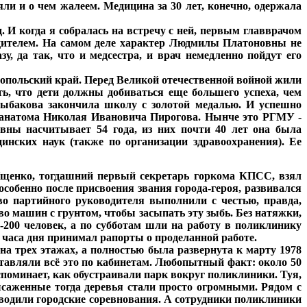
яли и о чем жалеем. Медицина за 30 лет, конечно, одержала
 И когда я собралась на встречу с ней, первым главврачом
одителем. На самом деле характер Людмилы Платоновны не
, да так, что и медсестра, и врач немедленно пойдут его
ропольский край. Перед Великой отечественной войной жили
ь, что дети должны добиваться еще большего успеха, чем
Рыбакова закончила школу с золотой медалью. И успешно
и анатома Николая Ивановича Пирогова. Нынче это РГМУ -
вны насчитывает 54 года, из них почти 40 лет она была
инских наук (также по организации здравоохранения). Ее
 Ищенко, тогдашний первый секретарь горкома КПСС, взял
особенно после присвоения звания города-героя, развивался
во партийного руководителя выполнили с честью, правда,
во машин с грунтом, чтобы засыпать эту зыбь. Без натяжки,
-200 человек, а по субботам шли на работу в поликлинику
 часа дня принимал рапорты о проделанной работе.
на трех этажах, а полностью была развернута к марту 1978
ставляли всё это по кабинетам. Любопытный факт: около 50
оминает, как обустраивали парк вокруг поликлиники. Туя,
ысаженные тогда деревья стали просто огромными. Рядом с
оводили городские соревнования. А сотрудники поликлиники