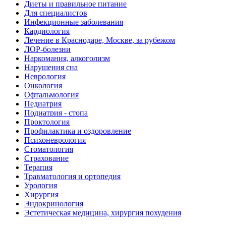
Диеты и правильное питание
Для специалистов
Инфекционные заболевания
Кардиология
Лечение в Краснодаре, Москве, за рубежом
ЛОР-болезни
Наркомания, алкоголизм
Нарушения сна
Неврология
Онкология
Офтальмология
Педиатрия
Подиатрия - стопа
Проктология
Профилактика и оздоровление
Психоневрология
Стоматология
Страхование
Терапия
Травматология и ортопедия
Урология
Хирургия
Эндокринология
Эстетическая медицина, хирургия похудения