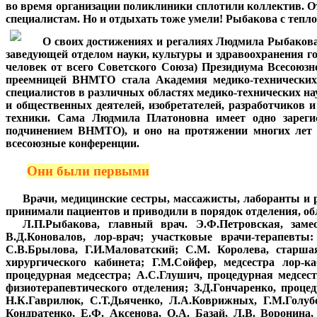
во время организации поликлиники сплотили коллектив. От
специалистам. Но и отдыхать тоже умели! Рыбакова с тепло
***
О своих достижениях и регалиях Людмила Рыбакова 
заведующей отделом науки, культуры и здравоохранения г
человек от всего Советского Союза)
Президиума
Всесоюзн
преемницей ВНМТО стала Академия медико-технических 
специалистов в различных областях медико-технических на
и общественных деятелей, изобретателей, разработчиков
техники. Сама Людмила Платоновна имеет одно зарегист
подчинением ВНМТО), и оно на протяжении многих лет за
всесоюзные конференции.
***
Они были первыми
***
Врачи, медицинские сестры, массажисты, лаборанты и р
принимали пациентов и приводили в порядок отделения, 
***
Л.П.Рыбакова, главный врач. Э.Ф.Петровская, замес
В.Д.Коновалов, лор-врач; участковые врачи-терапевты:
С.В.Брылова, Г.И.Маловатский; С.М. Королева, старшая
хирургического кабинета; Г.М.Сойфер, медсестра лор-ка
процедурная медсестра; А.С.Глушич, процедурная медсест
физиотерапевтического отделения; З.Д.Гончаренко, проце
Н.К.Гаврилюк, С.Т.Дьяченко, Л.А.Коврижных, Г.М.Голубе
Кондратенко, Е.Ф. Аксенова, О.А. Базай, Л.В. Воронина,