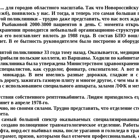
.. для городов областного масштаба. Так что Новороссийску 
ужб), появилось у нас. И тогда, и теперь это самая больша
той поликлиники – трудно даже представить, что нас всех жда
 Рыбаковой 2000-3000 пациентов в день. С момента откр
охранении проводится небывалый организационно-структурн
а его возглавляет вплоть до 1988 года. В состав БПО во
ет. В ее бытность руководителем было построено и оборуд
ятой поликлинике 33 года тому назад. Оказывается, медицин
Прибыли польские коллеги, из Варшавы. Ходили по кабинета
оликлиника была утверждена Министерством здравоохранени
циалистов, как сурдолог, фониатр, сексопатолог. А вот в
т миокарда. В нем имелись разные дорожки, гладкие и с
дорогу, зажигать газовую плиту и многое другое, с чем мы в
 с использованием специального аппарата, залами ЛФК и мех
твия собственного рентгенкабинета. Людям приходилось ез
ет в апреле 1978-го.
но, но своими силами. Трудно представить, что отделение с
ета.
 самый большой спектр оказываемых специализированных
оздано полноценное травматологическое отделение. Работы в
ифта, норд-ост выбивал окна, после ураганов и гололеда в т
грамот, призов, которыми был отмечен профессиональный, 