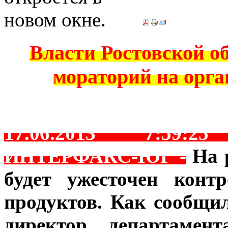
Власти Ростовской о
мораторий на орг
17.06.2013
7:59:25
ИНТЕРФАКС-ЮГ -
На р
будет ужесточен конт
продуктов. Как сообщи
директор департамент