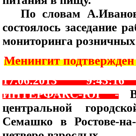
***
По словам А.Иванов
состоялось заседание р
мониторинга розничных
Менингит подтвержден у
17.06.2013 9:43:1
ИНТЕРФАКС-ЮГ -
В 
центральной город
Семашко в Ростове-на
четверо взрослых.