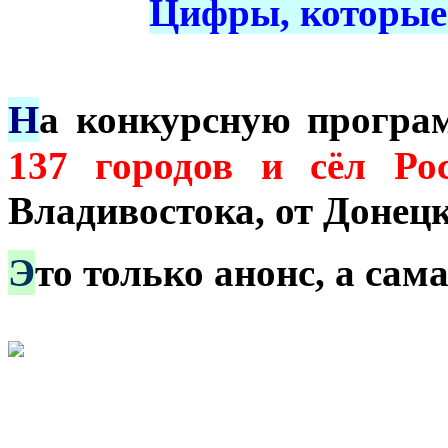
Цифры, которые 
Н
а конкурсную прогр
137 горо
дов
и сёл Ро
Владивостока, от Донец
Э
то только анонс, а са