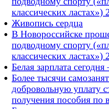
подводному спорту («пл
классических ластах») 
Живопись сердца
В Новороссийске проше
подводному спорту («пл
классических ластах») 
Белая зарплата сегодня
Более тысячи самозаня
добровольную уплату с
получения пособия по 