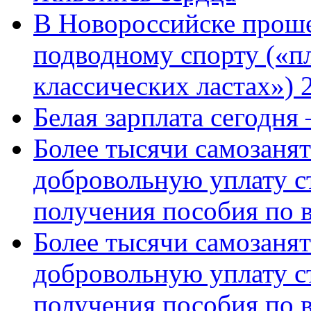
В Новороссийске проше
подводному спорту («пл
классических ластах») 
Белая зарплата сегодня
Более тысячи самозаня
добровольную уплату с
получения пособия по 
Более тысячи самозаня
добровольную уплату с
получения пособия по 