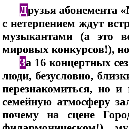
Д
***
рузья абонемента 
с нетерпением ждут вст
музыкантами (а это в
мировых конкурсов!), но
З
***
а 16 концертных се
люди, безусловно, близк
перезнакомиться, но и
семейную атмосферу за
почему на сцене Горо
филармоническом!) м