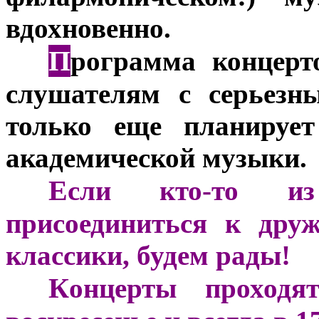
вдохновенно.
П
***
рограмма концерт
слушателям с серьезн
только еще планируе
академической музыки.
Е
***
сли кто-то из 
присоединиться к дру
классики, будем рады!
К
***
онцерты проходя