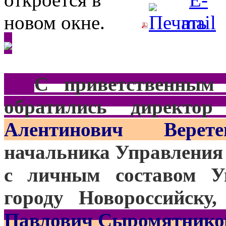
***
С приветственным
обратились директор 
Алентинович Верете
начальника Управления 
с личным составом У
городу Новороссийску
Павлович Сыромятнико