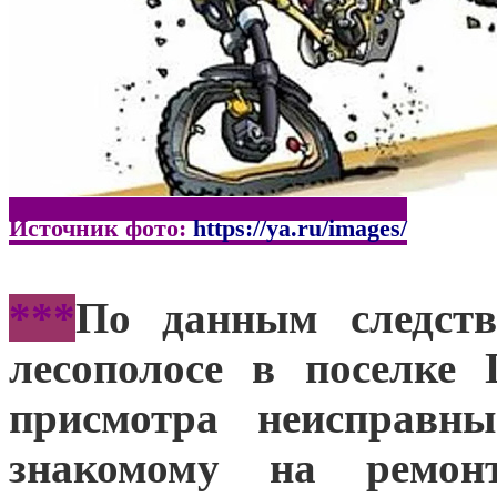
Источник фото:
https://ya.ru/images/
***
По данным следств
лесополосе в поселке
присмотра неисправн
знакомому на ремон