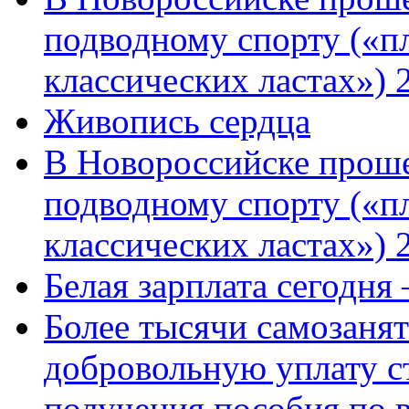
подводному спорту («пл
классических ластах») 
Живопись сердца
В Новороссийске проше
подводному спорту («пл
классических ластах») 
Белая зарплата сегодня
Более тысячи самозаня
добровольную уплату с
получения пособия по 