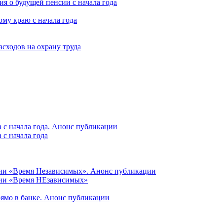
я о будущей пенсии с начала года
му краю с начала года
асходов на охрану труда
 с начала года. Анонс публикации
с начала года
ции «Время Независимых». Анонс публикации
ции «Время НЕзависимых»
рямо в банке. Анонс публикации