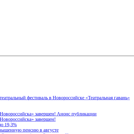
 театральный фестиваль в Новороссийске «Театральная гавань»
 Новороссийска» завершен! Анонс публикации
Новороссийска» завершен!
до 19,3%
овышенную пенсию в августе