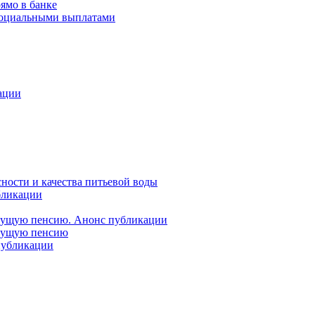
ямо в банке
 социальными выплатами
ации
ности и качества питьевой воды
бликации
удущую пенсию. Анонс публикации
удущую пенсию
 публикации