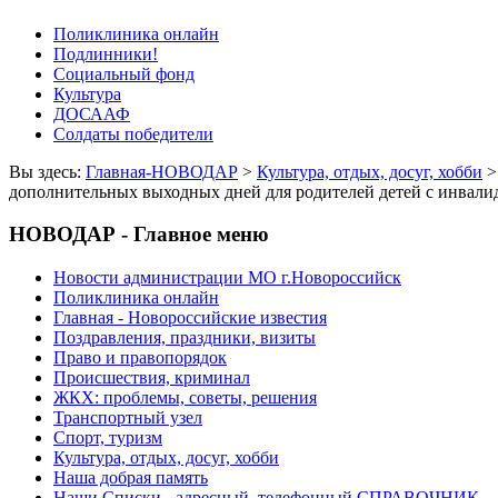
Поликлиника онлайн
Подлинники!
Социальный фонд
Культура
ДОСААФ
Солдаты победители
Вы здесь:
Главная-НОВОДАР
>
Культура, отдых, досуг, хобби
дополнительных выходных дней для родителей детей с инвали
НОВОДАР - Главное меню
Новости администрации МО г.Новороссийск
Поликлиника онлайн
Главная - Новороссийские известия
Поздравления, праздники, визиты
Право и правопорядок
Происшествия, криминал
ЖКХ: проблемы, советы, решения
Транспортный узел
Спорт, туризм
Культура, отдых, досуг, хобби
Наша добрая память
Наши Списки - адресный, телефонный СПРАВОЧНИК