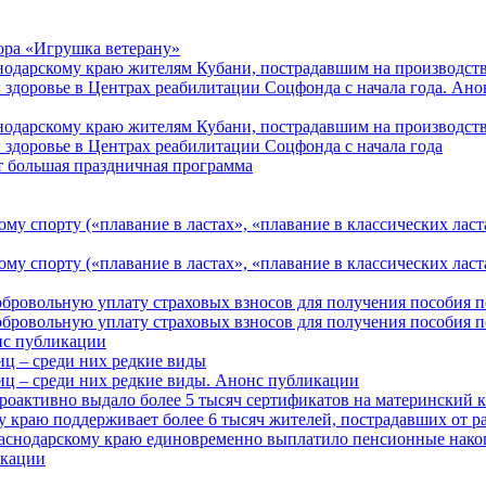
ора «Игрушка ветерану»
нодарскому краю жителям Кубани, пострадавшим на производст
 здоровье в Центрах реабилитации Соцфонда с начала года. Ан
нодарскому краю жителям Кубани, пострадавшим на производст
 здоровье в Центрах реабилитации Соцфонда с начала года
т большая праздничная программа
му спорту («плавание в ластах», «плавание в классических ласт
у спорту («плавание в ластах», «плавание в классических ласта
обровольную уплату страховых взносов для получения пособия 
обровольную уплату страховых взносов для получения пособия 
онс публикации
иц – среди них редкие виды
иц – среди них редкие виды. Анонс публикации
роактивно выдало более 5 тысяч сертификатов на материнский 
 краю поддерживает более 6 тысяч жителей, пострадавших от 
раснодарскому краю единовременно выплатило пенсионные нако
кации