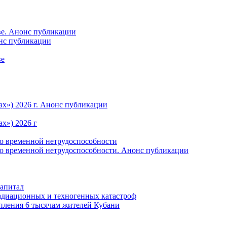
ве. Анонс публикации
онс публикации
ве
ах») 2026 г. Анонс публикации
х») 2026 г
по временной нетрудоспособности
по временной нетрудоспособности. Анонс публикации
капитал
радиационных и техногенных катастроф
пления 6 тысячам жителей Кубани