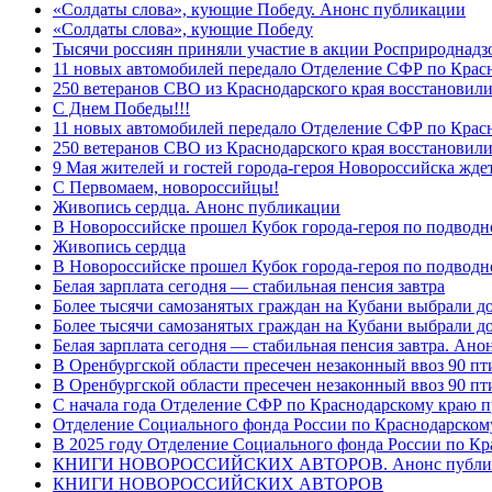
«Солдаты слова», кующие Победу. Анонс публикации
«Солдаты слова», кующие Победу
Тысячи россиян приняли участие в акции Росприроднадз
11 новых автомобилей передало Отделение СФР по Крас
250 ветеранов СВО из Краснодарского края восстановили
С Днем Победы!!!
11 новых автомобилей передало Отделение СФР по Крас
250 ветеранов СВО из Краснодарского края восстановили
9 Мая жителей и гостей города-героя Новороссийска жде
C Первомаем, новороссийцы!
Живопись сердца. Анонс публикации
В Новороссийске прошел Кубок города-героя по подводно
Живопись сердца
В Новороссийске прошел Кубок города-героя по подводном
Белая зарплата сегодня — стабильная пенсия завтра
Более тысячи самозанятых граждан на Кубани выбрали д
Более тысячи самозанятых граждан на Кубани выбрали д
Белая зарплата сегодня — стабильная пенсия завтра. Ан
В Оренбургской области пресечен незаконный ввоз 90 пт
В Оренбургской области пресечен незаконный ввоз 90 пт
С начала года Отделение СФР по Краснодарскому краю п
Отделение Социального фонда России по Краснодарскому
В 2025 году Отделение Социального фонда России по К
КНИГИ НОВОРОССИЙСКИХ АВТОРОВ. Анонс публи
КНИГИ НОВОРОССИЙСКИХ АВТОРОВ