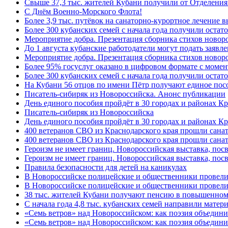
Свыше 37,3 тыс. жителей Кубани получили от Отделения
C Днём Военно-Морского Флота!
Более 3,9 тыс. путёвок на санаторно-курортное лечение
Более 300 кубанских семей с начала года получили остат
Мероприятие добра. Презентация сборника стихов ново
До 1 августа кубанские работодатели могут подать заяв
Мероприятие добра. Презентация сборника стихов новор
Более 95% госуслуг оказано в цифровом формате с моме
Более 300 кубанских семей с начала года получили остат
На Кубани 56 отцов по имени Пётр получают единое посо
Писатель-сибиряк из Новороссийска. Анонс публикации
День единого пособия пройдёт в 30 городах и районах К
Писатель-сибиряк из Новороссийска
День единого пособия пройдёт в 30 городах и районах Кр
400 ветеранов СВО из Краснодарского края прошли сана
400 ветеранов СВО из Краснодарского края прошли сана
Героизм не имеет границ. Новороссийская выставка, по
Героизм не имеет границ. Новороссийская выставка, по
Правила безопасности для детей на каникулах
В Новороссийске полицейские и общественники провели
В Новороссийске полицейские и общественники провели
38 тыс. жителей Кубани получают пенсию в повышенном р
С начала года 4,8 тыс. кубанских семей направили мате
«Семь ветров» над Новороссийском: как поэзия объедин
«Семь ветров» над Новороссийском: как поэзия объедини