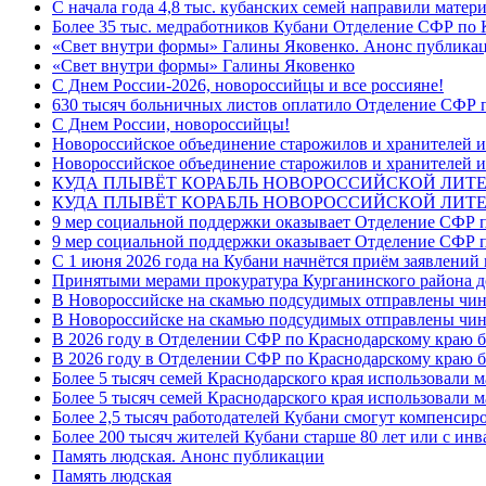
С начала года 4,8 тыс. кубанских семей направили мате
Более 35 тыс. медработников Кубани Отделение СФР по
«Свет внутри формы» Галины Яковенко. Анонс публика
«Свет внутри формы» Галины Яковенко
C Днем России-2026, новороссийцы и все россияне!
630 тысяч больничных листов оплатило Отделение СФР п
C Днем России, новороссийцы!
Новороссийское объединение старожилов и хранителей и
Новороссийское объединение старожилов и хранителей и
КУДА ПЛЫВЁТ КОРАБЛЬ НОВОРОССИЙСКОЙ ЛИТЕРА
КУДА ПЛЫВЁТ КОРАБЛЬ НОВОРОССИЙСКОЙ ЛИТЕ
9 мер социальной поддержки оказывает Отделение СФР п
9 мер социальной поддержки оказывает Отделение СФР п
С 1 июня 2026 года на Кубани начнётся приём заявлени
Принятыми мерами прокуратура Курганинского района до
В Новороссийске на скамью подсудимых отправлены чин
В Новороссийске на скамью подсудимых отправлены чин
В 2026 году в Отделении СФР по Краснодарскому краю 
В 2026 году в Отделении СФР по Краснодарскому краю 
Более 5 тысяч семей Краснодарского края использовали м
Более 5 тысяч семей Краснодарского края использовали м
Более 2,5 тысяч работодателей Кубани смогут компенсиро
Более 200 тысяч жителей Кубани старше 80 лет или с инв
Память людская. Анонс публикации
Память людская