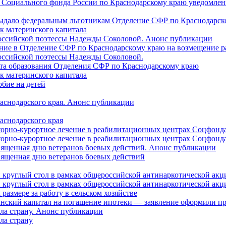
 Социального фонда России по Краснодарскому краю уведомлени
 выдало федеральным льготникам Отделение СФР по Краснодарско
ок материнского капитала
российской поэтессы Надежды Соколовой. Анонс публикации
ление в Отделение СФР по Краснодарскому краю на возмещение р
оссийской поэтессы Надежды Соколовой.
нта образования Отделения СФР по Краснодарскому краю
ок материнского капитала
бие на детей
раснодарского края. Анонс публикации
аснодарского края
торно-курортное лечение в реабилитационных центрах Соцфонда
торно-курортное лечение в реабилитационных центрах Соцфонда 
священная дню ветеранов боевых действий. Анонс публикации
священная дню ветеранов боевых действий
 круглый стол в рамках общероссийской антинаркотической ак
 круглый стол в рамках общероссийской антинаркотической ак
азмере за работу в сельском хозяйстве
ринский капитал на погашение ипотеки — заявление оформили п
ила страну. Анонс публикации
ла страну