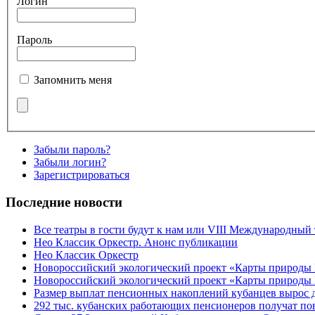
Логин
Пароль
Запомнить меня
Забыли пароль?
Забыли логин?
Зарегистрироваться
Последние новости
Все театры в гости будут к нам или VIII Международный
Нео Классик Оркестр. Анонс публикации
Нео Классик Оркестр
Новороссийский экологический проект «Карты природы
Новороссийский экологический проект «Карты природы 
Размер выплат пенсионных накоплений кубанцев вырос 
292 тыс. кубанских работающих пенсионеров получат п