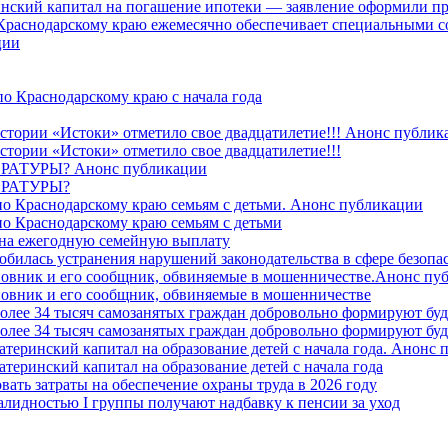
ринский капитал на погашение ипотеки — заявление оформили пр
 Краснодарскому краю ежемесячно обеспечивает специальными
ции
о Краснодарскому краю с начала года
стории «Истоки» отметило свое двадцатилетие!!! Анонс публик
стории «Истоки» отметило свое двадцатилетие!!!
ТУРЫ? Анонс публикации
РАТУРЫ?
о Краснодарскому краю семьям с детьми. Анонс публикации
о Краснодарскому краю семьям с детьми
й на ежегодную семейную выплату
билась устранения нарушений законодательства в сфере безопас
овник и его сообщник, обвиняемые в мошенничестве.Анонс пу
овник и его сообщник, обвиняемые в мошенничестве
более 34 тысяч самозанятых граждан добровольно формируют б
более 34 тысяч самозанятых граждан добровольно формируют б
атеринский капитал на образование детей с начала года. Анонс
атеринский капитал на образование детей с начала года
вать затраты на обеспечение охраны труда в 2026 году
алидностью I группы получают надбавку к пенсии за уход