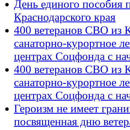
День единого пособия п
Краснодарского края
400 ветеранов СВО из 
санаторно-курортное л
центрах Соцфонда с на
400 ветеранов СВО из 
санаторно-курортное л
центрах Соцфонда с нач
Героизм не имеет грани
посвященная дню ветер