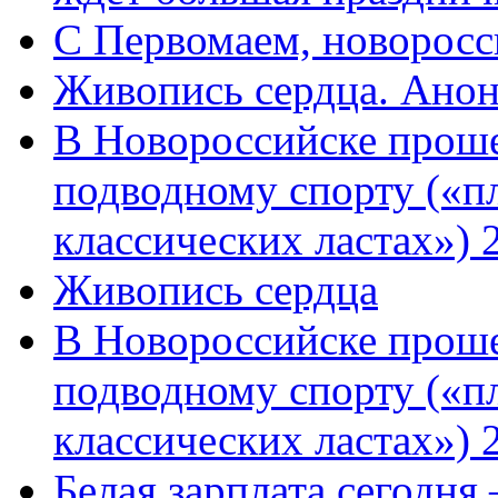
C Первомаем, новорос
Живопись сердца. Анон
В Новороссийске проше
подводному спорту («пл
классических ластах») 
Живопись сердца
В Новороссийске проше
подводному спорту («пл
классических ластах») 
Белая зарплата сегодня