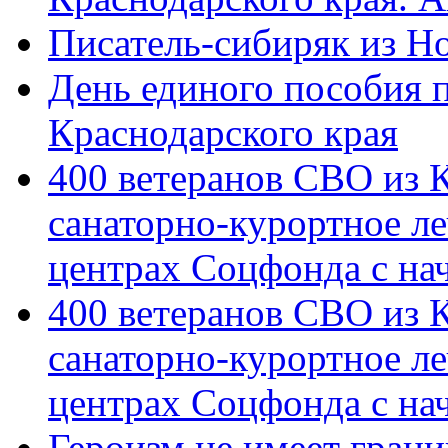
Писатель-сибиряк из Н
День единого пособия п
Краснодарского края
400 ветеранов СВО из 
санаторно-курортное л
центрах Соцфонда с на
400 ветеранов СВО из 
санаторно-курортное л
центрах Соцфонда с нач
Героизм не имеет грани