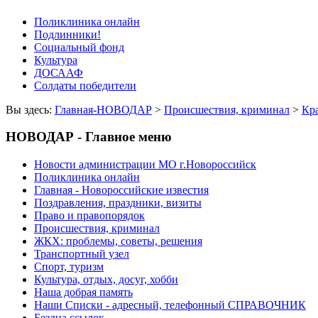
Поликлиника онлайн
Подлинники!
Социальный фонд
Культура
ДОСААФ
Солдаты победители
Вы здесь:
Главная-НОВОДАР
>
Происшествия, криминал
>
Кр
НОВОДАР - Главное меню
Новости администрации МО г.Новороссийск
Поликлиника онлайн
Главная - Новороссийские известия
Поздравления, праздники, визиты
Право и правопорядок
Происшествия, криминал
ЖКХ: проблемы, советы, решения
Транспортный узел
Спорт, туризм
Культура, отдых, досуг, хобби
Наша добрая память
Наши Списки - адресный, телефонный СПРАВОЧНИК
Бездна ссылок