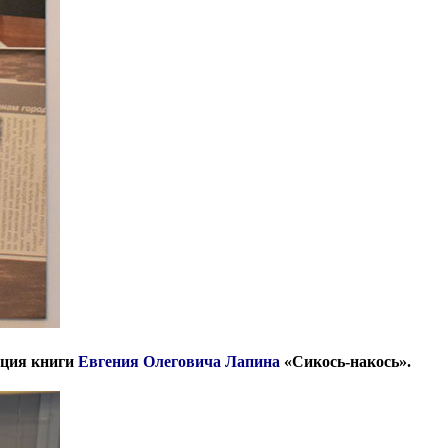
тация книги
Евгения Олеговича Лапина
«Сикось-накось».