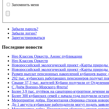
Запомнить меня
Забыли пароль?
Забыли логин?
Зарегистрироваться
Последние новости
Нео Классик Оркестр. Анонс публикации
Нео Классик Оркестр
Новороссийский экологический проект «Карты природы
Новороссийский экологический проект «Карты природы 
Размер выплат пенсионных накоплений кубанцев вырос 
292 тыс. кубанских работающих пенсионеров получат п
Свыше 37,3 тыс. жителей Кубани получили от Отделения
C Днём Военно-Морского Флота!
Более 3,9 тыс. путёвок на санаторно-курортное лечение
Более 300 кубанских семей с начала года получили остат
Мероприятие добра. Презентация сборника стихов ново
До 1 августа кубанские работодатели могут подать заяв
Мероприятие добра. Презентация сборника стихов новор