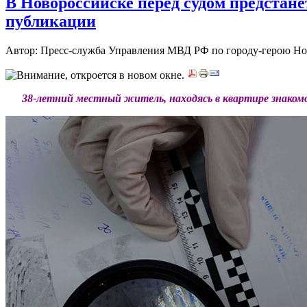
В Новороссийске перед судом предстан
публикации
Автор: Пресс-служба Управления МВД РФ по городу-герою Н
***
38-
летний
местный
житель,
находясь
в
квартире
знакомо