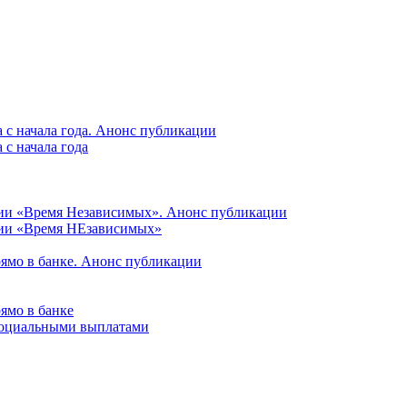
 с начала года. Анонс публикации
с начала года
ции «Время Независимых». Анонс публикации
ции «Время НЕзависимых»
рямо в банке. Анонс публикации
ямо в банке
 социальными выплатами