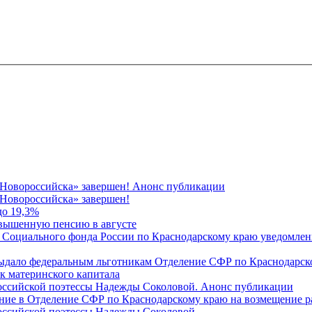
 Новороссийска» завершен! Анонс публикации
Новороссийска» завершен!
до 19,3%
овышенную пенсию в августе
 Социального фонда России по Краснодарскому краю уведомлени
 выдало федеральным льготникам Отделение СФР по Краснодарско
ок материнского капитала
российской поэтессы Надежды Соколовой. Анонс публикации
ление в Отделение СФР по Краснодарскому краю на возмещение р
оссийской поэтессы Надежды Соколовой.