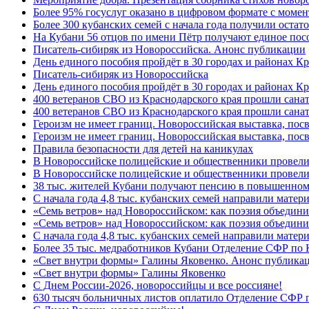
Более 95% госуслуг оказано в цифровом формате с моме
Более 300 кубанских семей с начала года получили остат
На Кубани 56 отцов по имени Пётр получают единое посо
Писатель-сибиряк из Новороссийска. Анонс публикации
День единого пособия пройдёт в 30 городах и районах К
Писатель-сибиряк из Новороссийска
День единого пособия пройдёт в 30 городах и районах Кр
400 ветеранов СВО из Краснодарского края прошли сана
400 ветеранов СВО из Краснодарского края прошли сана
Героизм не имеет границ. Новороссийская выставка, по
Героизм не имеет границ. Новороссийская выставка, по
Правила безопасности для детей на каникулах
В Новороссийске полицейские и общественники провели
В Новороссийске полицейские и общественники провели
38 тыс. жителей Кубани получают пенсию в повышенном р
С начала года 4,8 тыс. кубанских семей направили мате
«Семь ветров» над Новороссийском: как поэзия объедин
«Семь ветров» над Новороссийском: как поэзия объедини
С начала года 4,8 тыс. кубанских семей направили мате
Более 35 тыс. медработников Кубани Отделение СФР по
«Свет внутри формы» Галины Яковенко. Анонс публика
«Свет внутри формы» Галины Яковенко
C Днем России-2026, новороссийцы и все россияне!
630 тысяч больничных листов оплатило Отделение СФР п