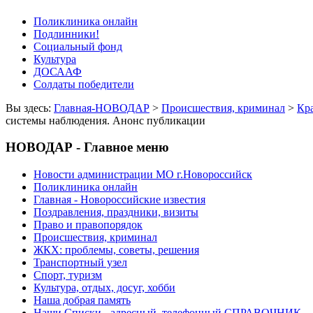
Поликлиника онлайн
Подлинники!
Социальный фонд
Культура
ДОСААФ
Солдаты победители
Вы здесь:
Главная-НОВОДАР
>
Происшествия, криминал
>
Кр
системы наблюдения. Анонс публикации
НОВОДАР - Главное меню
Новости администрации МО г.Новороссийск
Поликлиника онлайн
Главная - Новороссийские известия
Поздравления, праздники, визиты
Право и правопорядок
Происшествия, криминал
ЖКХ: проблемы, советы, решения
Транспортный узел
Спорт, туризм
Культура, отдых, досуг, хобби
Наша добрая память
Наши Списки - адресный, телефонный СПРАВОЧНИК