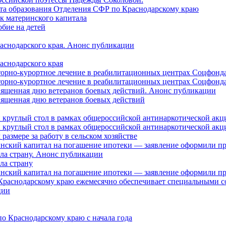
нта образования Отделения СФР по Краснодарскому краю
ок материнского капитала
бие на детей
раснодарского края. Анонс публикации
аснодарского края
торно-курортное лечение в реабилитационных центрах Соцфонда
торно-курортное лечение в реабилитационных центрах Соцфонда 
священная дню ветеранов боевых действий. Анонс публикации
священная дню ветеранов боевых действий
 круглый стол в рамках общероссийской антинаркотической ак
 круглый стол в рамках общероссийской антинаркотической ак
азмере за работу в сельском хозяйстве
ринский капитал на погашение ипотеки — заявление оформили п
ила страну. Анонс публикации
ла страну
ринский капитал на погашение ипотеки — заявление оформили пр
 Краснодарскому краю ежемесячно обеспечивает специальными
ции
о Краснодарскому краю с начала года