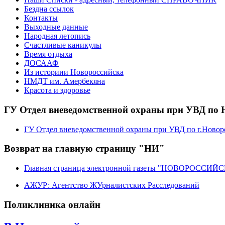
Бездна ссылок
Контакты
Выходные данные
Народная летопись
Счастливые каникулы
Время отдыха
ДОСААФ
Из историии Новороссийска
НМДТ им. Амербекяна
Красота и здоровье
ГУ Отдел вневедомственной охраны при УВД по 
ГУ Отдел вневедомственной охраны при УВД по г.Новор
Возврат на главную страницу "НИ"
Главная страница электронной газеты "НОВОРОССИ
АЖУР: Агентство ЖУрналистских Расследований
Поликлиника онлайн