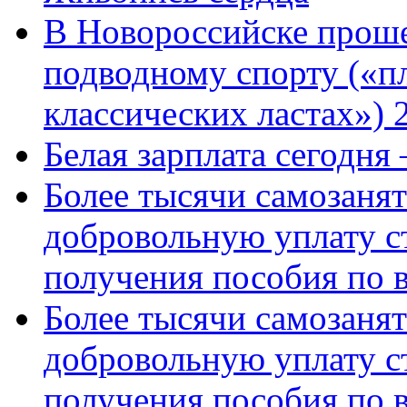
В Новороссийске проше
подводному спорту («пл
классических ластах») 
Белая зарплата сегодня
Более тысячи самозаня
добровольную уплату с
получения пособия по 
Более тысячи самозаня
добровольную уплату с
получения пособия по 