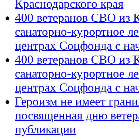
Краснодарского края
400 ветеранов СВО из 
санаторно-курортное л
центрах Соцфонда с на
400 ветеранов СВО из 
санаторно-курортное л
центрах Соцфонда с нач
Героизм не имеет грани
посвященная дню ветер
публикации