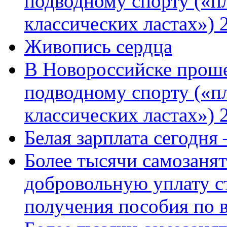
подводному спорту («пл
классических ластах») 
Живопись сердца
В Новороссийске проше
подводному спорту («пл
классических ластах») 
Белая зарплата сегодня
Более тысячи самозаня
добровольную уплату с
получения пособия по 