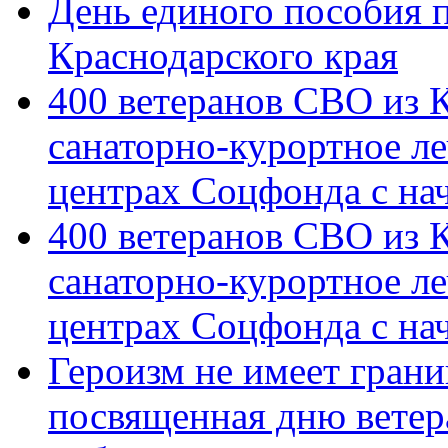
День единого пособия п
Краснодарского края
400 ветеранов СВО из 
санаторно-курортное л
центрах Соцфонда с на
400 ветеранов СВО из 
санаторно-курортное л
центрах Соцфонда с нач
Героизм не имеет грани
посвященная дню ветер