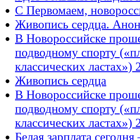
C Первомаем, новорос
Живопись сердца. Анон
В Новороссийске проше
подводному спорту («пл
классических ластах») 
Живопись сердца
В Новороссийске проше
подводному спорту («пл
классических ластах») 
Белая зарплата сегодня