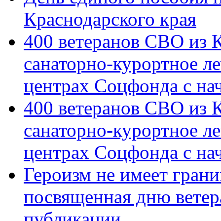
Краснодарского края
400 ветеранов СВО из 
санаторно-курортное л
центрах Соцфонда с на
400 ветеранов СВО из 
санаторно-курортное л
центрах Соцфонда с нач
Героизм не имеет грани
посвященная дню ветер
публикации