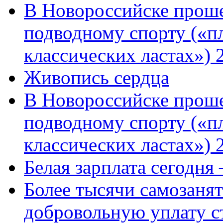
В Новороссийске проше
подводному спорту («пл
классических ластах») 
Живопись сердца
В Новороссийске проше
подводному спорту («пл
классических ластах») 
Белая зарплата сегодня
Более тысячи самозаня
добровольную уплату с