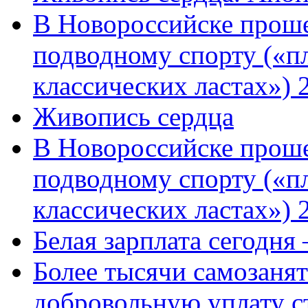
В Новороссийске проше
подводному спорту («пл
классических ластах») 
Живопись сердца
В Новороссийске проше
подводному спорту («пл
классических ластах») 
Белая зарплата сегодня
Более тысячи самозаня
добровольную уплату с