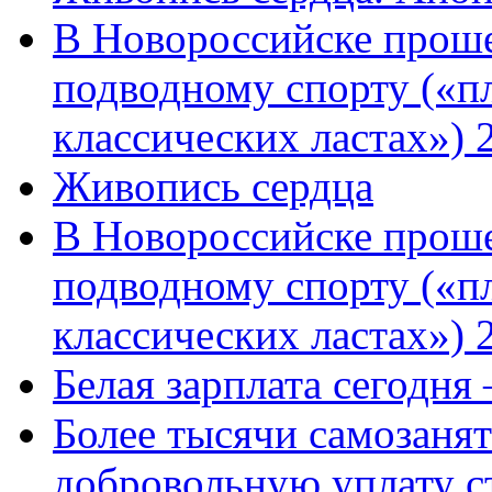
В Новороссийске проше
подводному спорту («пл
классических ластах») 
Живопись сердца
В Новороссийске проше
подводному спорту («пл
классических ластах») 
Белая зарплата сегодня
Более тысячи самозаня
добровольную уплату с