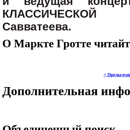
и ведущая конце
КЛАССИЧЕСКОЙ
Савватеева.
О
М
аркт
е
Г
ротте
читай
< Предыдущ
Дополнительная инф
Объединенный поиск