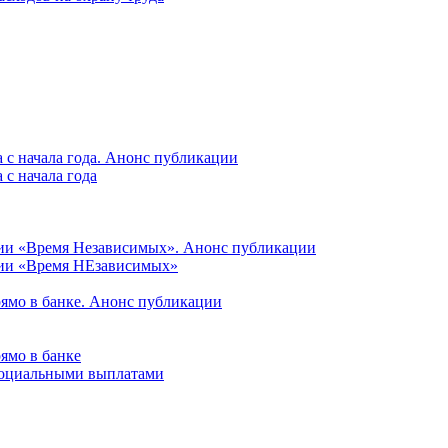
 с начала года. Анонс публикации
с начала года
ции «Время Независимых». Анонс публикации
ции «Время НЕзависимых»
рямо в банке. Анонс публикации
ямо в банке
 социальными выплатами