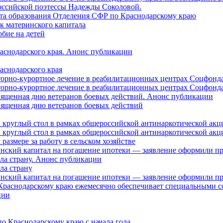
оссийской поэтессы Надежды Соколовой.
нта образования Отделения СФР по Краснодарскому краю
ок материнского капитала
бие на детей
раснодарского края. Анонс публикации
аснодарского края
торно-курортное лечение в реабилитационных центрах Соцфонда
торно-курортное лечение в реабилитационных центрах Соцфонда 
священная дню ветеранов боевых действий. Анонс публикации
священная дню ветеранов боевых действий
 круглый стол в рамках общероссийской антинаркотической ак
 круглый стол в рамках общероссийской антинаркотической ак
азмере за работу в сельском хозяйстве
ринский капитал на погашение ипотеки — заявление оформили п
ила страну. Анонс публикации
ла страну
ринский капитал на погашение ипотеки — заявление оформили пр
 Краснодарскому краю ежемесячно обеспечивает специальными
ции
о Краснодарскому краю с начала года