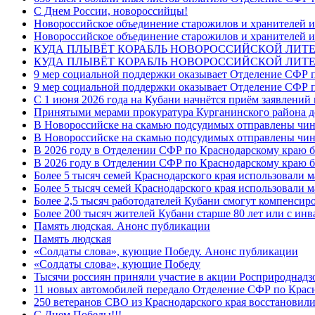
C Днем России, новороссийцы!
Новороссийское объединение старожилов и хранителей и
Новороссийское объединение старожилов и хранителей и
КУДА ПЛЫВЁТ КОРАБЛЬ НОВОРОССИЙСКОЙ ЛИТЕРА
КУДА ПЛЫВЁТ КОРАБЛЬ НОВОРОССИЙСКОЙ ЛИТЕ
9 мер социальной поддержки оказывает Отделение СФР п
9 мер социальной поддержки оказывает Отделение СФР п
С 1 июня 2026 года на Кубани начнётся приём заявлени
Принятыми мерами прокуратура Курганинского района до
В Новороссийске на скамью подсудимых отправлены чин
В Новороссийске на скамью подсудимых отправлены чин
В 2026 году в Отделении СФР по Краснодарскому краю 
В 2026 году в Отделении СФР по Краснодарскому краю 
Более 5 тысяч семей Краснодарского края использовали м
Более 5 тысяч семей Краснодарского края использовали м
Более 2,5 тысяч работодателей Кубани смогут компенсиро
Более 200 тысяч жителей Кубани старше 80 лет или с инв
Память людская. Анонс публикации
Память людская
«Солдаты слова», кующие Победу. Анонс публикации
«Солдаты слова», кующие Победу
Тысячи россиян приняли участие в акции Росприроднадз
11 новых автомобилей передало Отделение СФР по Крас
250 ветеранов СВО из Краснодарского края восстановили
С Днем Победы!!!