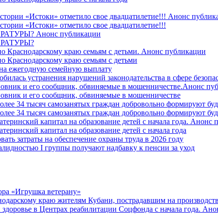
стории «Истоки» отметило свое двадцатилетие!!! Анонс публик
стории «Истоки» отметило свое двадцатилетие!!!
ТУРЫ? Анонс публикации
РАТУРЫ?
о Краснодарскому краю семьям с детьми. Анонс публикации
о Краснодарскому краю семьям с детьми
й на ежегодную семейную выплату
билась устранения нарушений законодательства в сфере безопас
овник и его сообщник, обвиняемые в мошенничестве.Анонс пу
овник и его сообщник, обвиняемые в мошенничестве
более 34 тысяч самозанятых граждан добровольно формируют б
более 34 тысяч самозанятых граждан добровольно формируют б
атеринский капитал на образование детей с начала года. Анонс
атеринский капитал на образование детей с начала года
вать затраты на обеспечение охраны труда в 2026 году
алидностью I группы получают надбавку к пенсии за уход
ора «Игрушка ветерану»
нодарскому краю жителям Кубани, пострадавшим на производст
 здоровье в Центрах реабилитации Соцфонда с начала года. Ан