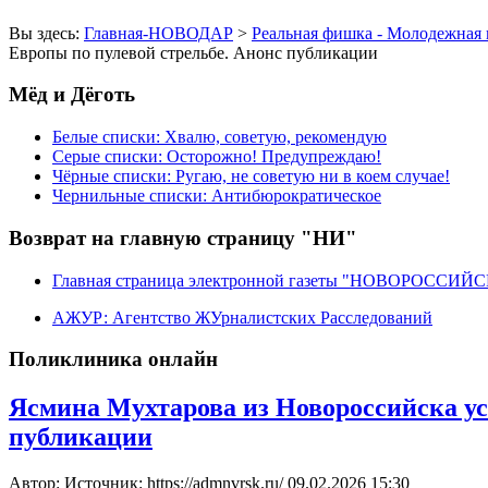
Вы здесь:
Главная-НОВОДАР
>
Реальная фишка - Молодежная 
Европы по пулевой стрельбе. Анонс публикации
Мёд и Дёготь
Белые списки: Хвалю, советую, рекомендую
Серые списки: Осторожно! Предупреждаю!
Чёрные списки: Ругаю, не советую ни в коем случае!
Чернильные списки: Антибюрократическое
Возврат на главную страницу "НИ"
Главная страница электронной газеты "НОВОРОССИ
АЖУР: Агентство ЖУрналистских Расследований
Поликлиника онлайн
Ясмина Мухтарова из Новороссийска ус
публикации
Автор: Источник: https://admnvrsk.ru/
09.02.2026 15:30