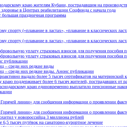
нодарскому краю жителям Кубани, пострадавшим на производст
 здоровье в Центрах реабилитации Соцфонда с начала года
т большая праздничная программа
му спорту («плавание в ластах», «плавание в классических ласт
у спорту («плавание в ластах», «плавание в классических ласта
обровольную уплату страховых взносов для получения пособия 
обровольную уплату страховых взносов для получения пособия 
онс публикации
иц – среди них редкие виды
иц – среди них редкие виды. Анонс публикации
роактивно выдало более 5 тысяч сертификатов на материнский 
 краю поддерживает более 6 тысяч жителей, пострадавших от 
раснодарскому краю единовременно выплатило пенсионные нако
кации
Горячей линии» для сообщения информации о проявлении факто
Горячей линии» для сообщения информации о проявлении факто
охитил у новороссийца 3 миллиона рублей
е 6,5 тысяч путёвок на санаторно‑курортное лечение