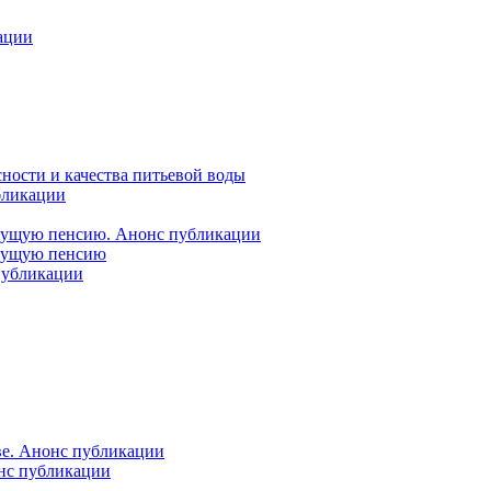
ации
ности и качества питьевой воды
бликации
удущую пенсию. Анонс публикации
удущую пенсию
 публикации
ве. Анонс публикации
онс публикации