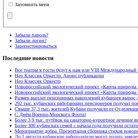
Запомнить меня
Забыли пароль?
Забыли логин?
Зарегистрироваться
Последние новости
Все театры в гости будут к нам или VIII Международный
Нео Классик Оркестр. Анонс публикации
Нео Классик Оркестр
Новороссийский экологический проект «Карты природы
Новороссийский экологический проект «Карты природы 
Размер выплат пенсионных накоплений кубанцев вырос 
292 тыс. кубанских работающих пенсионеров получат п
Свыше 37,3 тыс. жителей Кубани получили от Отделения
C Днём Военно-Морского Флота!
Более 3,9 тыс. путёвок на санаторно-курортное лечение
Более 300 кубанских семей с начала года получили остат
Мероприятие добра. Презентация сборника стихов ново
До 1 августа кубанские работодатели могут подать заяв