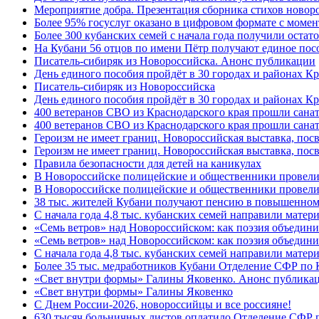
Мероприятие добра. Презентация сборника стихов новор
Более 95% госуслуг оказано в цифровом формате с моме
Более 300 кубанских семей с начала года получили остат
На Кубани 56 отцов по имени Пётр получают единое посо
Писатель-сибиряк из Новороссийска. Анонс публикации
День единого пособия пройдёт в 30 городах и районах К
Писатель-сибиряк из Новороссийска
День единого пособия пройдёт в 30 городах и районах Кр
400 ветеранов СВО из Краснодарского края прошли сана
400 ветеранов СВО из Краснодарского края прошли сана
Героизм не имеет границ. Новороссийская выставка, по
Героизм не имеет границ. Новороссийская выставка, по
Правила безопасности для детей на каникулах
В Новороссийске полицейские и общественники провели
В Новороссийске полицейские и общественники провели
38 тыс. жителей Кубани получают пенсию в повышенном р
С начала года 4,8 тыс. кубанских семей направили мате
«Семь ветров» над Новороссийском: как поэзия объедин
«Семь ветров» над Новороссийском: как поэзия объедини
С начала года 4,8 тыс. кубанских семей направили мате
Более 35 тыс. медработников Кубани Отделение СФР по
«Свет внутри формы» Галины Яковенко. Анонс публика
«Свет внутри формы» Галины Яковенко
C Днем России-2026, новороссийцы и все россияне!
630 тысяч больничных листов оплатило Отделение СФР п