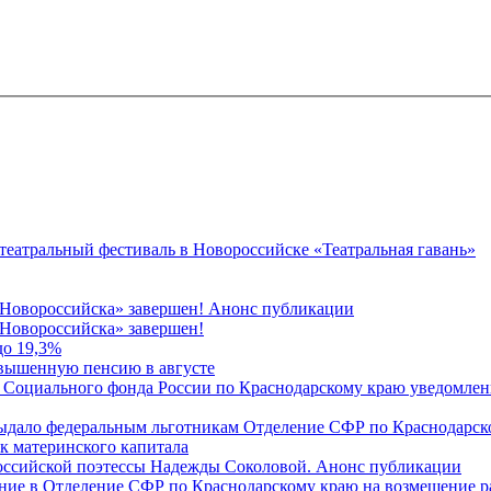
 театральный фестиваль в Новороссийске «Театральная гавань»
 Новороссийска» завершен! Анонс публикации
Новороссийска» завершен!
до 19,3%
овышенную пенсию в августе
 Социального фонда России по Краснодарскому краю уведомлени
 выдало федеральным льготникам Отделение СФР по Краснодарско
ок материнского капитала
российской поэтессы Надежды Соколовой. Анонс публикации
ление в Отделение СФР по Краснодарскому краю на возмещение р