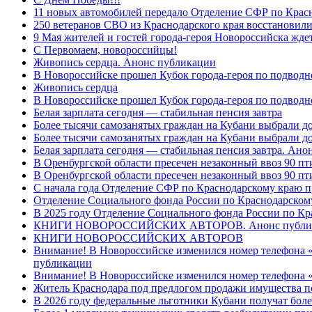
11 новых автомобилей передало Отделение СФР по Крас
250 ветеранов СВО из Краснодарского края восстановили
9 Мая жителей и гостей города-героя Новороссийска жде
C Первомаем, новороссийцы!
Живопись сердца. Анонс публикации
В Новороссийске прошел Кубок города-героя по подводно
Живопись сердца
В Новороссийске прошел Кубок города-героя по подводном
Белая зарплата сегодня — стабильная пенсия завтра
Более тысячи самозанятых граждан на Кубани выбрали д
Более тысячи самозанятых граждан на Кубани выбрали д
Белая зарплата сегодня — стабильная пенсия завтра. Ан
В Оренбургской области пресечен незаконный ввоз 90 пт
В Оренбургской области пресечен незаконный ввоз 90 пт
С начала года Отделение СФР по Краснодарскому краю п
Отделение Социального фонда России по Краснодарскому
В 2025 году Отделение Социального фонда России по К
КНИГИ НОВОРОССИЙСКИХ АВТОРОВ. Анонс публи
КНИГИ НОВОРОССИЙСКИХ АВТОРОВ
Внимание! В Новороссийске изменился номер телефона «
публикации
Внимание! В Новороссийске изменился номер телефона «
Житель Краснодара под предлогом продажи имущества п
В 2026 году федеральные льготники Кубани получат боле