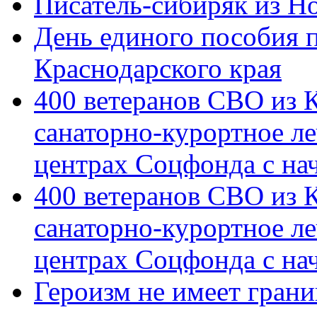
Писатель-сибиряк из Н
День единого пособия п
Краснодарского края
400 ветеранов СВО из 
санаторно-курортное л
центрах Соцфонда с на
400 ветеранов СВО из 
санаторно-курортное л
центрах Соцфонда с нач
Героизм не имеет грани