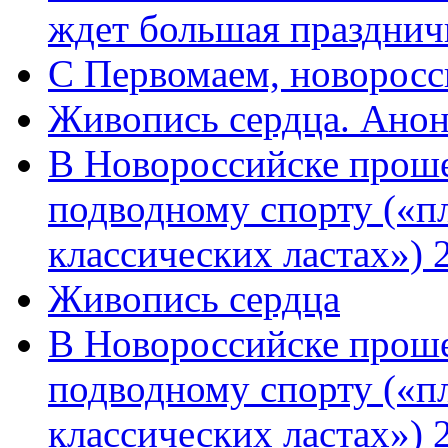
ждет большая празднич
C Первомаем, новорос
Живопись сердца. Анон
В Новороссийске проше
подводному спорту («пл
классических ластах») 
Живопись сердца
В Новороссийске проше
подводному спорту («пл
классических ластах») 