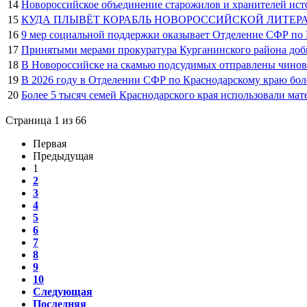
14
Новороссийское объединение старожилов и хранителей ист
15
КУДА ПЛЫВЁТ КОРАБЛЬ НОВОРОССИЙСКОЙ ЛИТЕРАТУ
16
9 мер социальной поддержки оказывает Отделение СФР по 
17
Принятыми мерами прокуратура Курганинского района добил
18
В Новороссийске на скамью подсудимых отправлены чинов
19
В 2026 году в Отделении СФР по Краснодарскому краю бо
20
Более 5 тысяч семей Краснодарского края использовали мат
Страница 1 из 66
Первая
Предыдущая
1
2
3
4
5
6
7
8
9
10
Следующая
Последняя