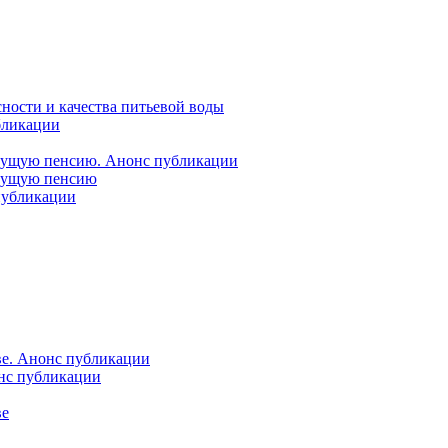
ности и качества питьевой воды
бликации
удущую пенсию. Анонс публикации
удущую пенсию
 публикации
ве. Анонс публикации
онс публикации
ве