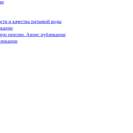
ии
сти и качества питьевой воды
икации
ущую пенсию. Анонс публикации
бликации