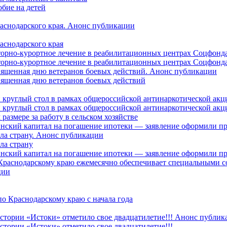
бие на детей
раснодарского края. Анонс публикации
аснодарского края
торно-курортное лечение в реабилитационных центрах Соцфонда
торно-курортное лечение в реабилитационных центрах Соцфонда 
священная дню ветеранов боевых действий. Анонс публикации
священная дню ветеранов боевых действий
 круглый стол в рамках общероссийской антинаркотической ак
 круглый стол в рамках общероссийской антинаркотической ак
азмере за работу в сельском хозяйстве
ринский капитал на погашение ипотеки — заявление оформили п
ила страну. Анонс публикации
ла страну
ринский капитал на погашение ипотеки — заявление оформили пр
 Краснодарскому краю ежемесячно обеспечивает специальными
ции
о Краснодарскому краю с начала года
стории «Истоки» отметило свое двадцатилетие!!! Анонс публик
стории «Истоки» отметило свое двадцатилетие!!!