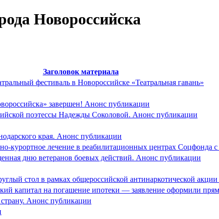
орода Новороссийска
Заголовок материала
атральный фестиваль в Новороссийске «Театральная гавань»
вороссийска» завершен! Анонс публикации
ссийской поэтессы Надежды Соколовой. Анонс публикации
снодарского края. Анонс публикации
рно-курортное лечение в реабилитационных центрах Соцфонда с
ященная дню ветеранов боевых действий. Анонс публикации
руглый стол в рамках общероссийской антинаркотической акци
нский капитал на погашение ипотеки — заявление оформили пря
 страну. Анонс публикации
и