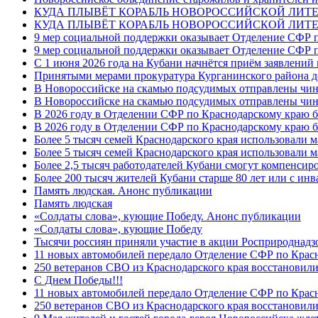
КУДА ПЛЫВЁТ КОРАБЛЬ НОВОРОССИЙСКОЙ ЛИТЕРА
КУДА ПЛЫВЁТ КОРАБЛЬ НОВОРОССИЙСКОЙ ЛИТЕ
9 мер социальной поддержки оказывает Отделение СФР п
9 мер социальной поддержки оказывает Отделение СФР п
С 1 июня 2026 года на Кубани начнётся приём заявлени
Принятыми мерами прокуратура Курганинского района до
В Новороссийске на скамью подсудимых отправлены чин
В Новороссийске на скамью подсудимых отправлены чин
В 2026 году в Отделении СФР по Краснодарскому краю 
В 2026 году в Отделении СФР по Краснодарскому краю 
Более 5 тысяч семей Краснодарского края использовали м
Более 5 тысяч семей Краснодарского края использовали м
Более 2,5 тысяч работодателей Кубани смогут компенсиро
Более 200 тысяч жителей Кубани старше 80 лет или с инв
Память людская. Анонс публикации
Память людская
«Солдаты слова», кующие Победу. Анонс публикации
«Солдаты слова», кующие Победу
Тысячи россиян приняли участие в акции Росприроднадз
11 новых автомобилей передало Отделение СФР по Крас
250 ветеранов СВО из Краснодарского края восстановили
С Днем Победы!!!
11 новых автомобилей передало Отделение СФР по Крас
250 ветеранов СВО из Краснодарского края восстановили