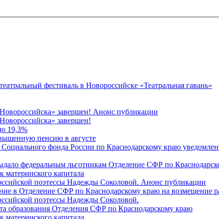
 театральный фестиваль в Новороссийске «Театральная гавань»
 Новороссийска» завершен! Анонс публикации
Новороссийска» завершен!
до 19,3%
овышенную пенсию в августе
 Социального фонда России по Краснодарскому краю уведомлени
 выдало федеральным льготникам Отделение СФР по Краснодарско
ок материнского капитала
российской поэтессы Надежды Соколовой. Анонс публикации
ление в Отделение СФР по Краснодарскому краю на возмещение р
оссийской поэтессы Надежды Соколовой.
нта образования Отделения СФР по Краснодарскому краю
ок материнского капитала