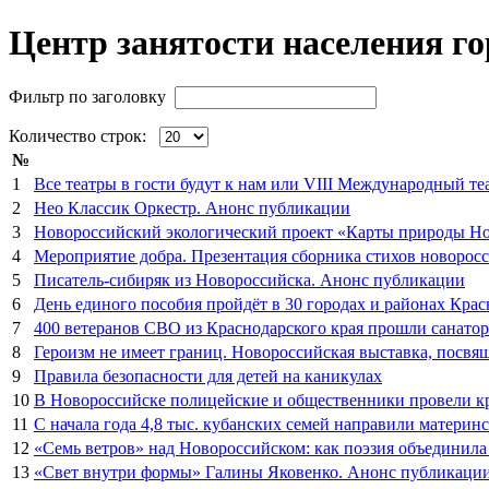
Центр занятости населения г
Фильтр по заголовку
Количество строк:
№
1
Все театры в гости будут к нам или VIII Международный те
2
Нео Классик Оркестр. Анонс публикации
3
Новороссийский экологический проект «Карты природы Но
4
Мероприятие добра. Презентация сборника стихов новоро
5
Писатель-сибиряк из Новороссийска. Анонс публикации
6
День единого пособия пройдёт в 30 городах и районах Кра
7
400 ветеранов СВО из Краснодарского края прошли санато
8
Героизм не имеет границ. Новороссийская выставка, посв
9
Правила безопасности для детей на каникулах
10
В Новороссийске полицейские и общественники провели к
11
С начала года 4,8 тыс. кубанских семей направили матери
12
«Семь ветров» над Новороссийском: как поэзия объединила
13
«Свет внутри формы» Галины Яковенко. Анонс публикаци