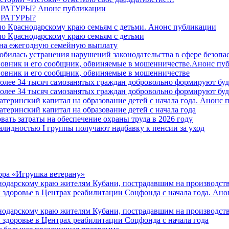
ТУРЫ? Анонс публикации
РАТУРЫ?
о Краснодарскому краю семьям с детьми. Анонс публикации
о Краснодарскому краю семьям с детьми
й на ежегодную семейную выплату
билась устранения нарушений законодательства в сфере безопас
овник и его сообщник, обвиняемые в мошенничестве.Анонс пу
овник и его сообщник, обвиняемые в мошенничестве
более 34 тысяч самозанятых граждан добровольно формируют б
более 34 тысяч самозанятых граждан добровольно формируют б
атеринский капитал на образование детей с начала года. Анонс
атеринский капитал на образование детей с начала года
вать затраты на обеспечение охраны труда в 2026 году
алидностью I группы получают надбавку к пенсии за уход
ора «Игрушка ветерану»
нодарскому краю жителям Кубани, пострадавшим на производст
 здоровье в Центрах реабилитации Соцфонда с начала года. Ан
нодарскому краю жителям Кубани, пострадавшим на производст
 здоровье в Центрах реабилитации Соцфонда с начала года