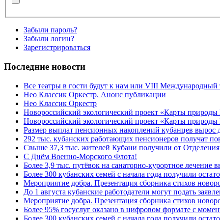
Забыли пароль?
Забыли логин?
Зарегистрироваться
Последние новости
Все театры в гости будут к нам или VIII Международный
Нео Классик Оркестр. Анонс публикации
Нео Классик Оркестр
Новороссийский экологический проект «Карты природы
Новороссийский экологический проект «Карты природы 
Размер выплат пенсионных накоплений кубанцев вырос 
292 тыс. кубанских работающих пенсионеров получат п
Свыше 37,3 тыс. жителей Кубани получили от Отделения
C Днём Военно-Морского Флота!
Более 3,9 тыс. путёвок на санаторно-курортное лечение
Более 300 кубанских семей с начала года получили остат
Мероприятие добра. Презентация сборника стихов ново
До 1 августа кубанские работодатели могут подать заяв
Мероприятие добра. Презентация сборника стихов новор
Более 95% госуслуг оказано в цифровом формате с моме
Более 300 кубанских семей с начала года получили остат