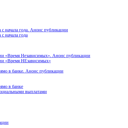
 с начала года. Анонс публикации
с начала года
ции «Время Независимых». Анонс публикации
ции «Время НЕзависимых»
рямо в банке. Анонс публикации
ямо в банке
 социальными выплатами
ации