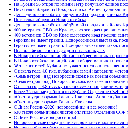
На Кубани 56 отцов по имени Пётр получают единое посо
Писатель-сибиряк из Новороссийска. Анонс публикации
День единого пособия пройдёт в 30 городах и районах К
Писатель-сибиряк из Новороссийска
День единого пособия пройдёт в 30 городах и районах Кр
400 ветеранов СВО из Краснодарского края прошли сана
400 ветеранов СВО из Краснодарского края прошли сана
Героизм не имеет границ. Новороссийская выставка, по
Героизм не имеет границ. Новороссийская выставка, по
Правила безопасности для детей на каникулах
В Новороссийске полицейские и общественники провели
В Новороссийске полицейские и общественники провели
38 тыс. жителей Кубани получают пенсию в повышенном р
С начала года 4,8 тыс. кубанских семей направили мате
«Семь ветров» над Новороссийском: как поэзия объедин
«Семь ветров» над Новороссийском: как поэзия объедини
С начала года 4,8 тыс. кубанских семей направили мате
Более 35 тыс. медработников Кубани Отделение СФР по
«Свет внутри формы» Галины Яковенко. Анонс публика
«Свет внутри формы» Галины Яковенко
C Днем России-2026, новороссийцы и все россияне!
630 тысяч больничных листов оплатило Отделение СФР п
C Днем России, новороссийцы!
Новороссийское объединение старожилов и хранителей и
Новороссийское объединение старожилов и хранителей и