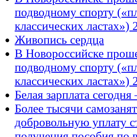
подводному спорту («пл
классических ластах») 
Живопись сердца
В Новороссийске проше
подводному спорту («пл
классических ластах») 
Белая зарплата сегодня
Более тысячи самозаня
добровольную уплату с
получения пособия по 