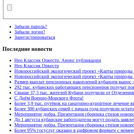
Забыли пароль?
Забыли логин?
Зарегистрироваться
Последние новости
Нео Классик Оркестр. Анонс публикации
Нео Классик Оркестр
Новороссийский экологический проект «Карты природы
Новороссийский экологический проект «Карты природы 
Размер выплат пенсионных накоплений кубанцев вырос 
292 тыс. кубанских работающих пенсионеров получат п
Свыше 37,3 тыс. жителей Кубани получили от Отделения
C Днём Военно-Морского Флота!
Более 3,9 тыс. путёвок на санаторно-курортное лечение
Более 300 кубанских семей с начала года получили остат
Мероприятие добра. Презентация сборника стихов ново
До 1 августа кубанские работодатели могут подать заяв
Мероприятие добра. Презентация сборника стихов новор
Более 95% госуслуг оказано в цифровом формате с моме