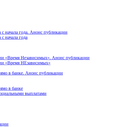
 с начала года. Анонс публикации
с начала года
ции «Время Независимых». Анонс публикации
ции «Время НЕзависимых»
рямо в банке. Анонс публикации
ямо в банке
 социальными выплатами
ации