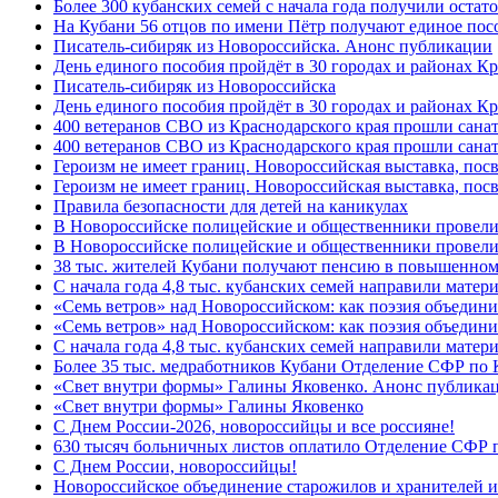
Более 300 кубанских семей с начала года получили остат
На Кубани 56 отцов по имени Пётр получают единое посо
Писатель-сибиряк из Новороссийска. Анонс публикации
День единого пособия пройдёт в 30 городах и районах К
Писатель-сибиряк из Новороссийска
День единого пособия пройдёт в 30 городах и районах Кр
400 ветеранов СВО из Краснодарского края прошли сана
400 ветеранов СВО из Краснодарского края прошли сана
Героизм не имеет границ. Новороссийская выставка, по
Героизм не имеет границ. Новороссийская выставка, по
Правила безопасности для детей на каникулах
В Новороссийске полицейские и общественники провели
В Новороссийске полицейские и общественники провели
38 тыс. жителей Кубани получают пенсию в повышенном р
С начала года 4,8 тыс. кубанских семей направили мате
«Семь ветров» над Новороссийском: как поэзия объедин
«Семь ветров» над Новороссийском: как поэзия объедини
С начала года 4,8 тыс. кубанских семей направили мате
Более 35 тыс. медработников Кубани Отделение СФР по
«Свет внутри формы» Галины Яковенко. Анонс публика
«Свет внутри формы» Галины Яковенко
C Днем России-2026, новороссийцы и все россияне!
630 тысяч больничных листов оплатило Отделение СФР п
C Днем России, новороссийцы!
Новороссийское объединение старожилов и хранителей и