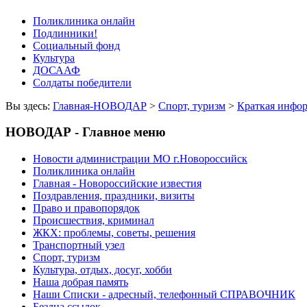
Поликлиника онлайн
Подлинники!
Социальный фонд
Культура
ДОСААФ
Солдаты победители
Вы здесь:
Главная-НОВОДАР
>
Спорт, туризм
>
Краткая инфо
НОВОДАР - Главное меню
Новости администрации МО г.Новороссийск
Поликлиника онлайн
Главная - Новороссийские известия
Поздравления, праздники, визиты
Право и правопорядок
Происшествия, криминал
ЖКХ: проблемы, советы, решения
Транспортный узел
Спорт, туризм
Культура, отдых, досуг, хобби
Наша добрая память
Наши Списки - адресный, телефонный СПРАВОЧНИК
Бездна ссылок