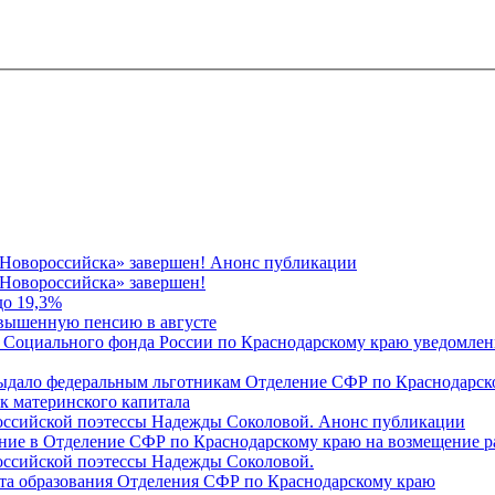
 Новороссийска» завершен! Анонс публикации
Новороссийска» завершен!
до 19,3%
овышенную пенсию в августе
 Социального фонда России по Краснодарскому краю уведомлени
 выдало федеральным льготникам Отделение СФР по Краснодарско
ок материнского капитала
российской поэтессы Надежды Соколовой. Анонс публикации
ление в Отделение СФР по Краснодарскому краю на возмещение р
оссийской поэтессы Надежды Соколовой.
нта образования Отделения СФР по Краснодарскому краю