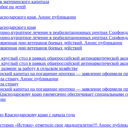
ок материнского капитала
бие на детей
раснодарского края. Анонс публикации
аснодарского края
торно-курортное лечение в реабилитационных центрах Соцфонда
торно-курортное лечение в реабилитационных центрах Соцфонда 
священная дню ветеранов боевых действий. Анонс публикации
священная дню ветеранов боевых действий
 круглый стол в рамках общероссийской антинаркотической ак
 круглый стол в рамках общероссийской антинаркотической ак
азмере за работу в сельском хозяйстве
ринский капитал на погашение ипотеки — заявление оформили п
ила страну. Анонс публикации
ла страну
ринский капитал на погашение ипотеки — заявление оформили пр
 Краснодарскому краю ежемесячно обеспечивает специальными
ции
о Краснодарскому краю с начала года
стории «Истоки» отметило свое двадцатилетие!!! Анонс публик