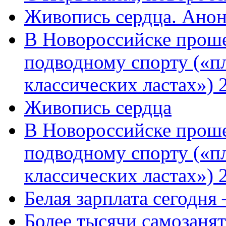
Живопись сердца. Анон
В Новороссийске проше
подводному спорту («пл
классических ластах») 
Живопись сердца
В Новороссийске проше
подводному спорту («пл
классических ластах») 
Белая зарплата сегодня
Более тысячи самозаня