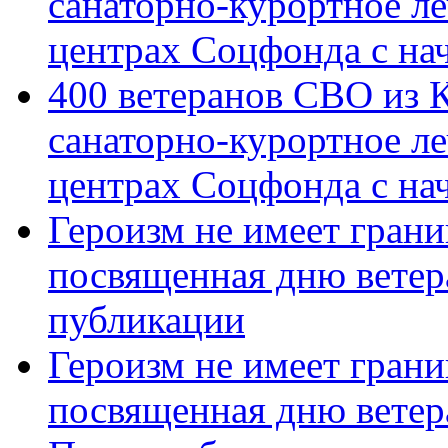
санаторно-курортное л
центрах Соцфонда с на
400 ветеранов СВО из 
санаторно-курортное л
центрах Соцфонда с нач
Героизм не имеет грани
посвященная дню ветер
публикации
Героизм не имеет грани
посвященная дню ветер