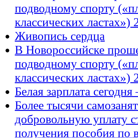
подводному спорту («пл
классических ластах») 
Живопись сердца
В Новороссийске проше
подводному спорту («пл
классических ластах») 
Белая зарплата сегодня
Более тысячи самозаня
добровольную уплату с
получения пособия по 