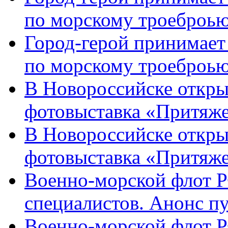
по морскому троеброью
Город-герой принимает
по морскому троеброью
В Новороссийске откры
фотовыставка «Притяже
В Новороссийске откры
фотовыставка «Притяж
Военно-морской флот Р
специалистов. Анонс п
Военно-морской флот Р