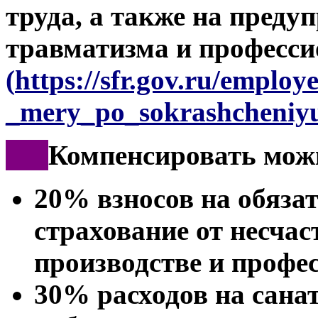
труда, а также на преду
травматизма и професси
(
https://sfr.gov.ru/employ
_mery_po_sokrashcheniyu
***
Компенсировать мож
20% взносов на обяза
страхование от несчас
производстве и профе
30% расходов на сана