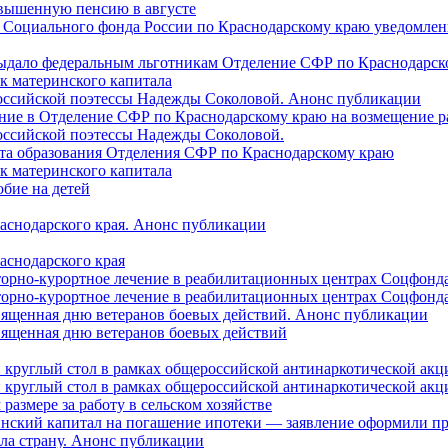
овышенную пенсию в августе
 Социального фонда России по Краснодарскому краю уведомлени
 выдало федеральным льготникам Отделение СФР по Краснодарско
ок материнского капитала
российской поэтессы Надежды Соколовой. Анонс публикации
ление в Отделение СФР по Краснодарскому краю на возмещение р
оссийской поэтессы Надежды Соколовой.
нта образования Отделения СФР по Краснодарскому краю
ок материнского капитала
бие на детей
раснодарского края. Анонс публикации
аснодарского края
торно-курортное лечение в реабилитационных центрах Соцфонда
торно-курортное лечение в реабилитационных центрах Соцфонда 
священная дню ветеранов боевых действий. Анонс публикации
священная дню ветеранов боевых действий
 круглый стол в рамках общероссийской антинаркотической ак
 круглый стол в рамках общероссийской антинаркотической ак
азмере за работу в сельском хозяйстве
ринский капитал на погашение ипотеки — заявление оформили п
ила страну. Анонс публикации