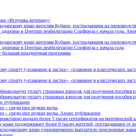
ора «Игрушка ветерану»
нодарскому краю жителям Кубани, пострадавшим на производст
 здоровье в Центрах реабилитации Соцфонда с начала года. Ан
нодарскому краю жителям Кубани, пострадавшим на производст
 здоровье в Центрах реабилитации Соцфонда с начала года
т большая праздничная программа
му спорту («плавание в ластах», «плавание в классических ласт
у спорту («плавание в ластах», «плавание в классических ласта
обровольную уплату страховых взносов для получения пособия 
обровольную уплату страховых взносов для получения пособия 
онс публикации
иц – среди них редкие виды
иц – среди них редкие виды. Анонс публикации
роактивно выдало более 5 тысяч сертификатов на материнский 
 краю поддерживает более 6 тысяч жителей, пострадавших от 
раснодарскому краю единовременно выплатило пенсионные нако
кации