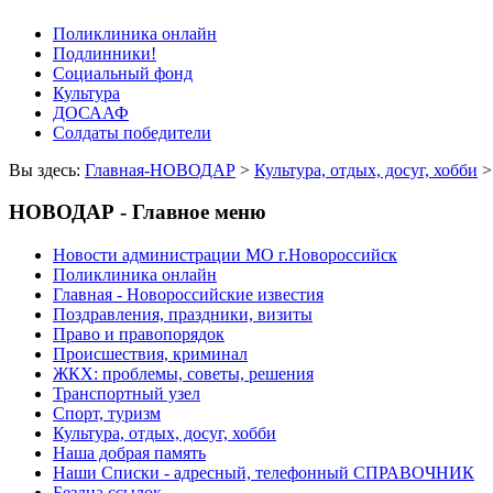
Поликлиника онлайн
Подлинники!
Социальный фонд
Культура
ДОСААФ
Солдаты победители
Вы здесь:
Главная-НОВОДАР
>
Культура, отдых, досуг, хобби
НОВОДАР - Главное меню
Новости администрации МО г.Новороссийск
Поликлиника онлайн
Главная - Новороссийские известия
Поздравления, праздники, визиты
Право и правопорядок
Происшествия, криминал
ЖКХ: проблемы, советы, решения
Транспортный узел
Спорт, туризм
Культура, отдых, досуг, хобби
Наша добрая память
Наши Списки - адресный, телефонный СПРАВОЧНИК
Бездна ссылок