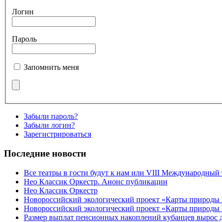
Логин
Пароль
Запомнить меня
Забыли пароль?
Забыли логин?
Зарегистрироваться
Последние новости
Все театры в гости будут к нам или VIII Международный
Нео Классик Оркестр. Анонс публикации
Нео Классик Оркестр
Новороссийский экологический проект «Карты природы
Новороссийский экологический проект «Карты природы 
Размер выплат пенсионных накоплений кубанцев вырос 