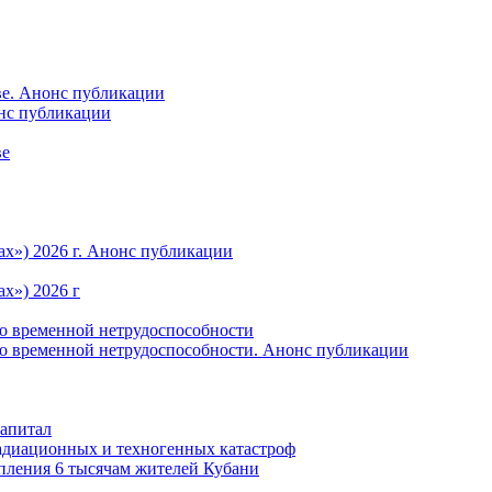
ве. Анонс публикации
онс публикации
ве
ах») 2026 г. Анонс публикации
х») 2026 г
по временной нетрудоспособности
по временной нетрудоспособности. Анонс публикации
капитал
радиационных и техногенных катастроф
пления 6 тысячам жителей Кубани