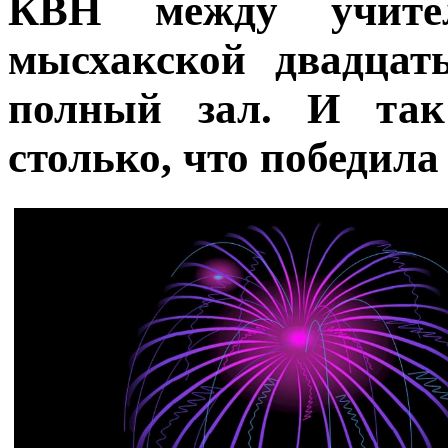
КВН между учите
мысхакской двадцат
полный зал. И так
столько, что победила