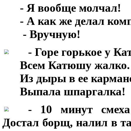
***
- Я вообще молчал!
***
- А как же делал ко
***
- Вручную!
***
- Горе горькое у Ка
***
Всем Катюшу жалко.
***
Из дыры в ее карман
***
Выпала шпаргалка!
***
- 10 минут смеха
Достал борщ, налил в та