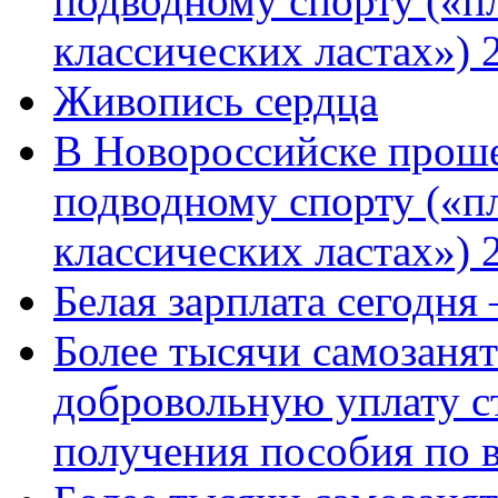
подводному спорту («пл
классических ластах») 
Живопись сердца
В Новороссийске проше
подводному спорту («пл
классических ластах») 
Белая зарплата сегодня
Более тысячи самозаня
добровольную уплату с
получения пособия по 