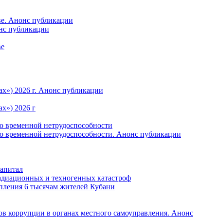
ве. Анонс публикации
онс публикации
ве
ах») 2026 г. Анонс публикации
х») 2026 г
по временной нетрудоспособности
по временной нетрудоспособности. Анонс публикации
капитал
радиационных и техногенных катастроф
пления 6 тысячам жителей Кубани
в коррупции в органах местного самоуправления. Анонс