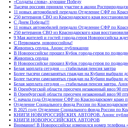
«Солдаты слова», кующие Победу
Тысячи россиян приняли участие в акции Росприроднадз
11 новых автомобилей передало Отделение СФР по Крас
250 ветеранов СВО из Краснодарского края восстановили
С Днем Победы!!!
11 новых автомобилей передало Отделение СФР по Крас
250 ветеранов СВО из Краснодарского края восстановили
9 Мая жителей и гостей города-героя Новороссийска жде
C Первомаем, новороссийцы!
Живопись сердца. Анонс публикации
В Новороссийске прошел Кубок города-героя по подводно
Живопись сердца
В Новороссийске прошел Кубок города-героя по подводном
Белая зарплата сегодня — стабильная пенсия завтра
Более тысячи самозанятых граждан на Кубани выбрали д
Более тысячи самозанятых граждан на Кубани выбрали д
Белая зарплата сегодня — стабильная пенсия завтра. Ан
В Оренбургской области пресечен незаконный ввоз 90 пт
В Оренбургской области пресечен незаконный ввоз 90 пт
С начала года Отделение СФР по Краснодарскому краю п
Отделение Социального фонда России по Краснодарскому
В 2025 году Отделение Социального фонда России по К
КНИГИ НОВОРОССИЙСКИХ АВТОРОВ. Анонс публи
КНИГИ НОВОРОССИЙСКИХ АВТОРОВ
Внимание! В Новороссийске изменился номер телефона «