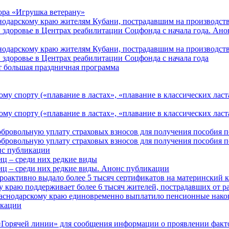
ора «Игрушка ветерану»
нодарскому краю жителям Кубани, пострадавшим на производст
 здоровье в Центрах реабилитации Соцфонда с начала года. Ан
нодарскому краю жителям Кубани, пострадавшим на производст
 здоровье в Центрах реабилитации Соцфонда с начала года
т большая праздничная программа
му спорту («плавание в ластах», «плавание в классических ласт
у спорту («плавание в ластах», «плавание в классических ласта
обровольную уплату страховых взносов для получения пособия 
обровольную уплату страховых взносов для получения пособия 
онс публикации
иц – среди них редкие виды
иц – среди них редкие виды. Анонс публикации
роактивно выдало более 5 тысяч сертификатов на материнский 
 краю поддерживает более 6 тысяч жителей, пострадавших от 
раснодарскому краю единовременно выплатило пенсионные нако
кации
Горячей линии» для сообщения информации о проявлении факто