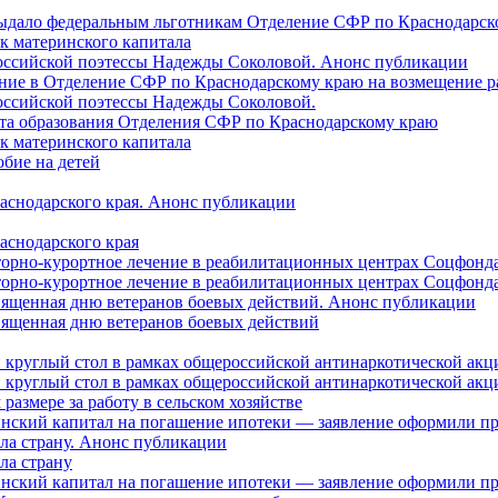
 выдало федеральным льготникам Отделение СФР по Краснодарско
ок материнского капитала
российской поэтессы Надежды Соколовой. Анонс публикации
ление в Отделение СФР по Краснодарскому краю на возмещение р
оссийской поэтессы Надежды Соколовой.
нта образования Отделения СФР по Краснодарскому краю
ок материнского капитала
бие на детей
раснодарского края. Анонс публикации
аснодарского края
торно-курортное лечение в реабилитационных центрах Соцфонда
торно-курортное лечение в реабилитационных центрах Соцфонда 
священная дню ветеранов боевых действий. Анонс публикации
священная дню ветеранов боевых действий
 круглый стол в рамках общероссийской антинаркотической ак
 круглый стол в рамках общероссийской антинаркотической ак
азмере за работу в сельском хозяйстве
ринский капитал на погашение ипотеки — заявление оформили п
ила страну. Анонс публикации
ла страну
ринский капитал на погашение ипотеки — заявление оформили пр