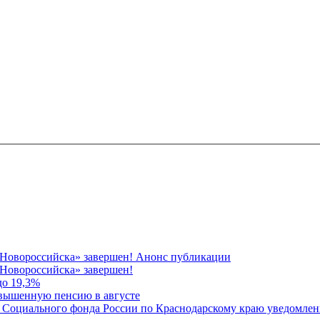
 Новороссийска» завершен! Анонс публикации
Новороссийска» завершен!
до 19,3%
овышенную пенсию в августе
 Социального фонда России по Краснодарскому краю уведомлени