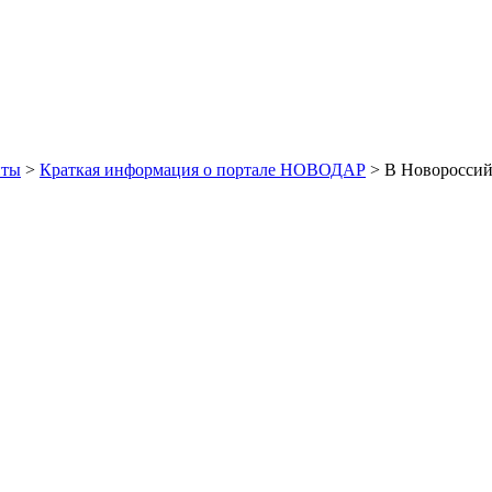
иты
>
Краткая информация о портале НОВОДАР
> В Новороссийс