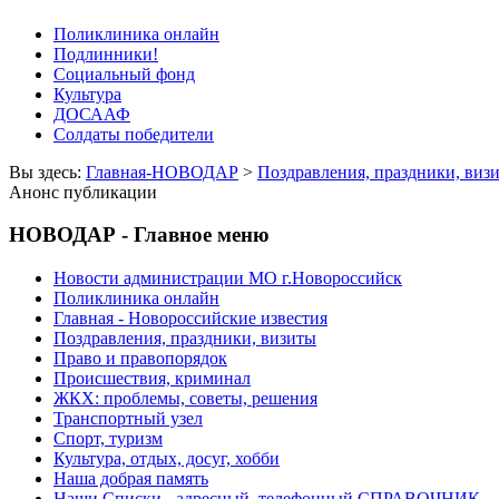
Поликлиника онлайн
Подлинники!
Социальный фонд
Культура
ДОСААФ
Солдаты победители
Вы здесь:
Главная-НОВОДАР
>
Поздравления, праздники, виз
Анонс публикации
НОВОДАР - Главное меню
Новости администрации МО г.Новороссийск
Поликлиника онлайн
Главная - Новороссийские известия
Поздравления, праздники, визиты
Право и правопорядок
Происшествия, криминал
ЖКХ: проблемы, советы, решения
Транспортный узел
Спорт, туризм
Культура, отдых, досуг, хобби
Наша добрая память
Наши Списки - адресный, телефонный СПРАВОЧНИК