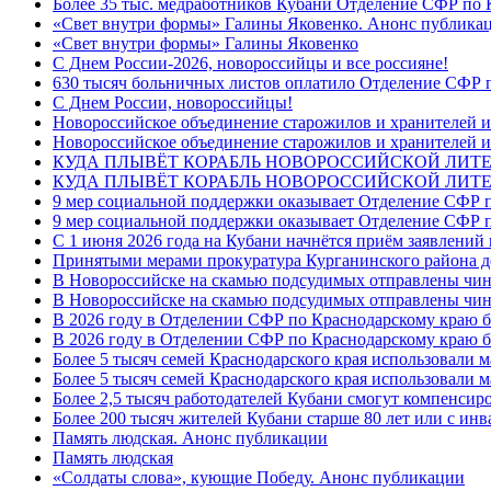
Более 35 тыс. медработников Кубани Отделение СФР по
«Свет внутри формы» Галины Яковенко. Анонс публика
«Свет внутри формы» Галины Яковенко
C Днем России-2026, новороссийцы и все россияне!
630 тысяч больничных листов оплатило Отделение СФР п
C Днем России, новороссийцы!
Новороссийское объединение старожилов и хранителей и
Новороссийское объединение старожилов и хранителей и
КУДА ПЛЫВЁТ КОРАБЛЬ НОВОРОССИЙСКОЙ ЛИТЕРА
КУДА ПЛЫВЁТ КОРАБЛЬ НОВОРОССИЙСКОЙ ЛИТЕ
9 мер социальной поддержки оказывает Отделение СФР п
9 мер социальной поддержки оказывает Отделение СФР п
С 1 июня 2026 года на Кубани начнётся приём заявлени
Принятыми мерами прокуратура Курганинского района до
В Новороссийске на скамью подсудимых отправлены чин
В Новороссийске на скамью подсудимых отправлены чин
В 2026 году в Отделении СФР по Краснодарскому краю 
В 2026 году в Отделении СФР по Краснодарскому краю 
Более 5 тысяч семей Краснодарского края использовали м
Более 5 тысяч семей Краснодарского края использовали м
Более 2,5 тысяч работодателей Кубани смогут компенсиро
Более 200 тысяч жителей Кубани старше 80 лет или с инв
Память людская. Анонс публикации
Память людская
«Солдаты слова», кующие Победу. Анонс публикации