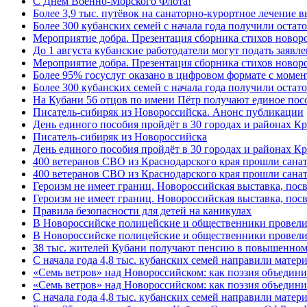
C Днём Военно-Морского Флота!
Более 3,9 тыс. путёвок на санаторно-курортное лечение
Более 300 кубанских семей с начала года получили остат
Мероприятие добра. Презентация сборника стихов ново
До 1 августа кубанские работодатели могут подать заяв
Мероприятие добра. Презентация сборника стихов новор
Более 95% госуслуг оказано в цифровом формате с моме
Более 300 кубанских семей с начала года получили остат
На Кубани 56 отцов по имени Пётр получают единое посо
Писатель-сибиряк из Новороссийска. Анонс публикации
День единого пособия пройдёт в 30 городах и районах К
Писатель-сибиряк из Новороссийска
День единого пособия пройдёт в 30 городах и районах Кр
400 ветеранов СВО из Краснодарского края прошли сана
400 ветеранов СВО из Краснодарского края прошли сана
Героизм не имеет границ. Новороссийская выставка, по
Героизм не имеет границ. Новороссийская выставка, по
Правила безопасности для детей на каникулах
В Новороссийске полицейские и общественники провели
В Новороссийске полицейские и общественники провели
38 тыс. жителей Кубани получают пенсию в повышенном р
С начала года 4,8 тыс. кубанских семей направили мате
«Семь ветров» над Новороссийском: как поэзия объедин
«Семь ветров» над Новороссийском: как поэзия объедини
С начала года 4,8 тыс. кубанских семей направили мате