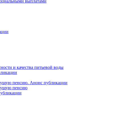
 социальными выплатами
ации
ности и качества питьевой воды
бликации
удущую пенсию. Анонс публикации
удущую пенсию
 публикации