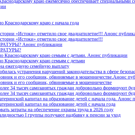
 Краснодарскому краю ежемесячно обеспечивает специальными
ции
о Краснодарскому краю с начала года
стории «Истоки» отметило свое двадцатилетие!!! Анонс публик
стории «Истоки» отметило свое двадцатилетие!!!
ТУРЫ? Анонс публикации
РАТУРЫ?
о Краснодарскому краю семьям с детьми. Анонс публикации
о Краснодарскому краю семьям с детьми
й на ежегодную семейную выплату
билась устранения нарушений законодательства в сфере безопас
овник и его сообщник, обвиняемые в мошенничестве.Анонс пу
овник и его сообщник, обвиняемые в мошенничестве
более 34 тысяч самозанятых граждан добровольно формируют б
более 34 тысяч самозанятых граждан добровольно формируют б
атеринский капитал на образование детей с начала года. Анонс
атеринский капитал на образование детей с начала года
вать затраты на обеспечение охраны труда в 2026 году
алидностью I группы получают надбавку к пенсии за уход