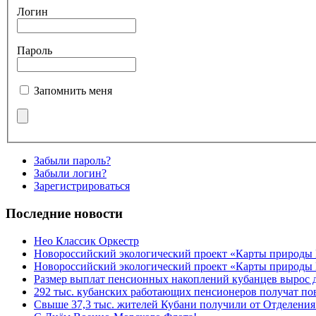
Логин
Пароль
Запомнить меня
Забыли пароль?
Забыли логин?
Зарегистрироваться
Последние новости
Нео Классик Оркестр
Новороссийский экологический проект «Карты природы
Новороссийский экологический проект «Карты природы 
Размер выплат пенсионных накоплений кубанцев вырос 
292 тыс. кубанских работающих пенсионеров получат п
Свыше 37,3 тыс. жителей Кубани получили от Отделения