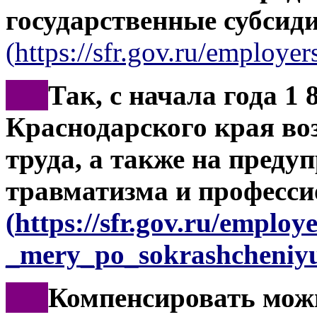
государственные субсид
(
https://sfr.gov.ru/employers
***
Так, с начала года 1 
Краснодарского края во
труда, а также на преду
травматизма и професси
(
https://sfr.gov.ru/employ
_mery_po_sokrashcheniyu
***
Компенсировать мож