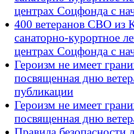
центрах Соцфонда с на
400 ветеранов СВО из 
санаторно-курортное л
центрах Соцфонда с нач
Героизм не имеет грани
посвященная дню ветер
публикации
Героизм не имеет грани
посвященная дню ветер
Правила безопасности д