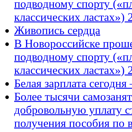
подводному спорту («пл
классических ластах») 
Живопись сердца
В Новороссийске проше
подводному спорту («пл
классических ластах») 
Белая зарплата сегодня
Более тысячи самозаня
добровольную уплату с
получения пособия по 