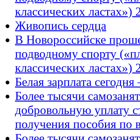
классических ластах») 
Живопись сердца
В Новороссийске проше
подводному спорту («пл
классических ластах») 
Белая зарплата сегодня
Более тысячи самозаня
добровольную уплату с
получения пособия по 
Более тысячи самозаня