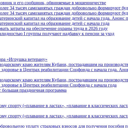
овник и его сообщник, обвиняемые в мошенничестве
более 34 тысяч самозанятых граждан добровольно формируют б
более 34 тысяч самозанятых граждан добровольно формируют б
атеринский капитал на образование детей с начала года. Анонс
атеринский капитал на образование детей с начала года
вать затраты на обеспечение охраны труда в 2026 году
алидностью I группы получают надбавку к пенсии за уход
ора «Игрушка ветерану»
нодарскому краю жителям Кубани, пострадавшим на производст
 здоровье в Центрах реабилитации Соцфонда с начала года. Ан
нодарскому краю жителям Кубани, пострадавшим на производст
 здоровье в Центрах реабилитации Соцфонда с начала года
т большая праздничная программа
му спорту («плавание в ластах», «плавание в классических ласт
у спорту («плавание в ластах», «плавание в классических ласта
обровольную уплату страховых взносов для получения пособия 