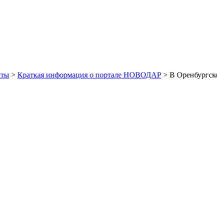
иты
>
Краткая информация о портале НОВОДАР
> В Оренбургско