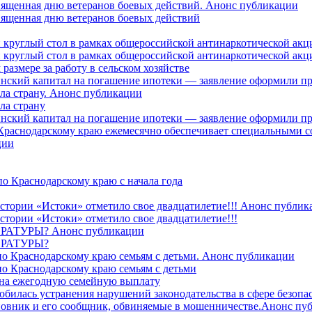
священная дню ветеранов боевых действий. Анонс публикации
священная дню ветеранов боевых действий
 круглый стол в рамках общероссийской антинаркотической ак
 круглый стол в рамках общероссийской антинаркотической ак
азмере за работу в сельском хозяйстве
ринский капитал на погашение ипотеки — заявление оформили п
ила страну. Анонс публикации
ла страну
ринский капитал на погашение ипотеки — заявление оформили пр
 Краснодарскому краю ежемесячно обеспечивает специальными
ции
о Краснодарскому краю с начала года
стории «Истоки» отметило свое двадцатилетие!!! Анонс публик
стории «Истоки» отметило свое двадцатилетие!!!
ТУРЫ? Анонс публикации
РАТУРЫ?
о Краснодарскому краю семьям с детьми. Анонс публикации
о Краснодарскому краю семьям с детьми
й на ежегодную семейную выплату
билась устранения нарушений законодательства в сфере безопас
овник и его сообщник, обвиняемые в мошенничестве.Анонс пу