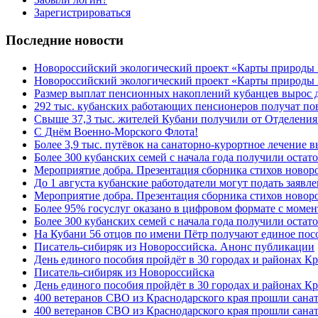
Зарегистрироваться
Последние новости
Новороссийский экологический проект «Карты природы
Новороссийский экологический проект «Карты природы 
Размер выплат пенсионных накоплений кубанцев вырос 
292 тыс. кубанских работающих пенсионеров получат п
Свыше 37,3 тыс. жителей Кубани получили от Отделения
C Днём Военно-Морского Флота!
Более 3,9 тыс. путёвок на санаторно-курортное лечение
Более 300 кубанских семей с начала года получили остат
Мероприятие добра. Презентация сборника стихов ново
До 1 августа кубанские работодатели могут подать заяв
Мероприятие добра. Презентация сборника стихов новор
Более 95% госуслуг оказано в цифровом формате с моме
Более 300 кубанских семей с начала года получили остат
На Кубани 56 отцов по имени Пётр получают единое посо
Писатель-сибиряк из Новороссийска. Анонс публикации
День единого пособия пройдёт в 30 городах и районах К
Писатель-сибиряк из Новороссийска
День единого пособия пройдёт в 30 городах и районах Кр
400 ветеранов СВО из Краснодарского края прошли сана
400 ветеранов СВО из Краснодарского края прошли сана