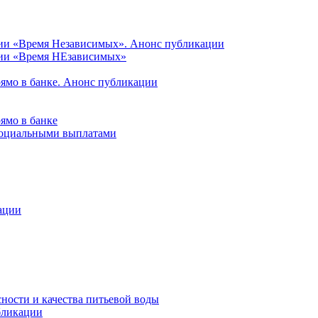
ции «Время Независимых». Анонс публикации
ции «Время НЕзависимых»
рямо в банке. Анонс публикации
ямо в банке
 социальными выплатами
ации
ности и качества питьевой воды
бликации