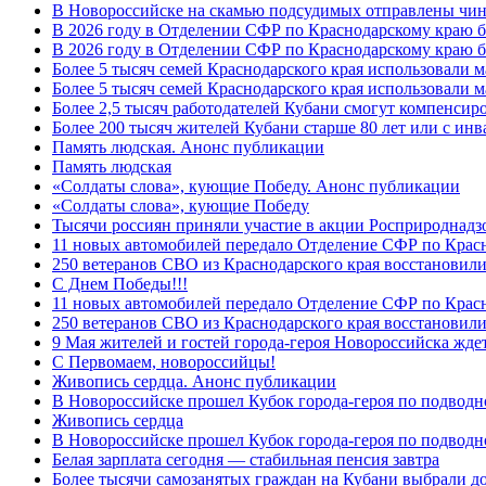
В Новороссийске на скамью подсудимых отправлены чин
В 2026 году в Отделении СФР по Краснодарскому краю 
В 2026 году в Отделении СФР по Краснодарскому краю 
Более 5 тысяч семей Краснодарского края использовали м
Более 5 тысяч семей Краснодарского края использовали м
Более 2,5 тысяч работодателей Кубани смогут компенсиро
Более 200 тысяч жителей Кубани старше 80 лет или с инв
Память людская. Анонс публикации
Память людская
«Солдаты слова», кующие Победу. Анонс публикации
«Солдаты слова», кующие Победу
Тысячи россиян приняли участие в акции Росприроднадз
11 новых автомобилей передало Отделение СФР по Крас
250 ветеранов СВО из Краснодарского края восстановили
С Днем Победы!!!
11 новых автомобилей передало Отделение СФР по Крас
250 ветеранов СВО из Краснодарского края восстановили
9 Мая жителей и гостей города-героя Новороссийска жде
C Первомаем, новороссийцы!
Живопись сердца. Анонс публикации
В Новороссийске прошел Кубок города-героя по подводно
Живопись сердца
В Новороссийске прошел Кубок города-героя по подводном
Белая зарплата сегодня — стабильная пенсия завтра
Более тысячи самозанятых граждан на Кубани выбрали д