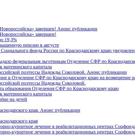
 Новороссийска» завершен! Анонс публикации
Новороссийска» завершен!
до 19,3%
овышенную пенсию в августе
 Социального фонда России по Краснодарскому краю уведомлени
 выдало федеральным льготникам Отделение СФР по Краснодарско
ок материнского капитала
российской поэтессы Надежды Соколовой. Анонс публикации
ление в Отделение СФР по Краснодарскому краю на возмещение р
оссийской поэтессы Надежды Соколовой.
нта образования Отделения СФР по Краснодарскому краю
ок материнского капитала
бие на детей
раснодарского края. Анонс публикации
аснодарского края
торно-курортное лечение в реабилитационных центрах Соцфонда
торно-курортное лечение в реабилитационных центрах Соцфонда 