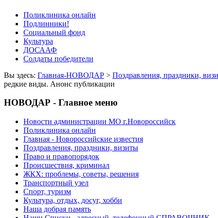
Поликлиника онлайн
Подлинники!
Социальный фонд
Культура
ДОСААФ
Солдаты победители
Вы здесь:
Главная-НОВОДАР
>
Поздравления, праздники, виз
редкие виды. Анонс публикации
НОВОДАР - Главное меню
Новости администрации МО г.Новороссийск
Поликлиника онлайн
Главная - Новороссийские известия
Поздравления, праздники, визиты
Право и правопорядок
Происшествия, криминал
ЖКХ: проблемы, советы, решения
Транспортный узел
Спорт, туризм
Культура, отдых, досуг, хобби
Наша добрая память
Наши Списки - адресный, телефонный СПРАВОЧНИК