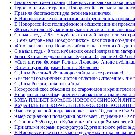
Героизм не имеет границ. Новороссийская выставка, по
Героизм не имеет границ. Новороссийская выставка, по
Правила безопасности для детей на каникулах
В Новороссийске полицейские и общественники провели
В Новороссийске полицейские и общественники провели
38 тыс. жителей Кубани получают пенсию в повышенном р
С начала года 4,8 тыс. кубанских семей направили мате
«Семь ветров» над Новороссийском: как поэзия объедин
«Семь ветров» над Новороссийском: как поэзия объедини
С начала года 4,8 тыс. кубанских семей направили мате
Более 35 тыс. медработников Кубани Отделение СФР по
«Свет внутри формы» Галины Яковенко. Анонс публика
«Свет внутри формы» Галины Яковенко
C Днем России-2026, новороссийцы и все россияне!
630 тысяч больничных листов оплатило Отделение СФР п
C Днем России, новороссийцы!
Новороссийское объединение старожилов и хранителей и
Новороссийское объединение старожилов и хранителей и
КУДА ПЛЫВЁТ КОРАБЛЬ НОВОРОССИЙСКОЙ ЛИТЕРА
КУДА ПЛЫВЁТ КОРАБЛЬ НОВОРОССИЙСКОЙ ЛИТЕ
9 мер социальной поддержки оказывает Отделение СФР п
9 мер социальной поддержки оказывает Отделение СФР п
С 1 июня 2026 года на Кубани начнётся приём заявлени
Принятыми мерами прокуратура Курганинского района до
В Новороссийске на скамью подсудимых отправлены чин