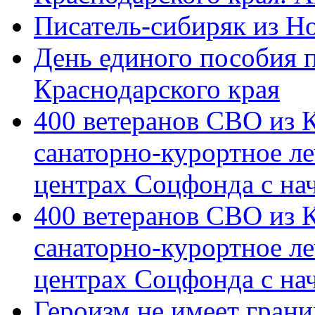
Писатель-сибиряк из Н
День единого пособия п
Краснодарского края
400 ветеранов СВО из 
санаторно-курортное л
центрах Соцфонда с на
400 ветеранов СВО из 
санаторно-курортное л
центрах Соцфонда с нач
Героизм не имеет грани