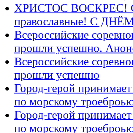
ХРИСТОС ВОСКРЕС! С 
православные! C ДН
Всероссийские соревно
прошли успешно. Анон
Всероссийские соревно
прошли успешно
Город-герой принимает
по морскому троеброью
Город-герой принимает
по морскому троеброью