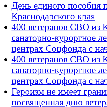
День единого пособия п
Краснодарского края
400 ветеранов СВО из 
санаторно-курортное л
центрах Соцфонда с на
400 ветеранов СВО из 
санаторно-курортное л
центрах Соцфонда с нач
Героизм не имеет грани
посвященная дню ветер