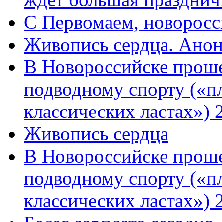
C Первомаем, новорос
Живопись сердца. Анон
В Новороссийске проше
подводному спорту («пл
классических ластах») 
Живопись сердца
В Новороссийске проше
подводному спорту («пл
классических ластах») 