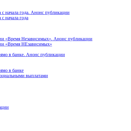
 с начала года. Анонс публикации
с начала года
ции «Время Независимых». Анонс публикации
ции «Время НЕзависимых»
рямо в банке. Анонс публикации
ямо в банке
 социальными выплатами
ации