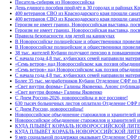
Писатель-сибиряк из Новороссийска
День единого пособия пройдёт в 30 городах и районах Кр
400 ветеранов СВО из Краснодарского края прошли сана
400 ветеранов СВО из Краснодарского края прошли сана
Героизм не имеет границ. Новороссийская выставка, по
Героизм не имеет границ. Новороссийская выставка, по
Правила безопасности для детей на каникулах
В Новороссийске полицейские и общественники провели
В Новороссийске полицейские и общественники провели
38 тыс. жителей Кубани получают пенсию в повышенном р
С начала года 4,8 тыс. кубанских семей направили мате
«Семь ветров» над Новороссийском: как поэзия объедин
«Семь ветров» над Новороссийском: как поэзия объедини
С начала года 4,8 тыс. кубанских семей направили мате
Более 35 тыс. медработников Кубани Отделение СФР по
«Свет внутри формы» Галины Яковенко. Анонс публика
«Свет внутри формы» Галины Яковенко
C Днем России-2026, новороссийцы и все россияне!
630 тысяч больничных листов оплатило Отделение СФР п
C Днем России, новороссийцы!
Новороссийское объединение старожилов и хранителей и
Новороссийское объединение старожилов и хранителей и
КУДА ПЛЫВЁТ КОРАБЛЬ НОВОРОССИЙСКОЙ ЛИТЕРА
КУДА ПЛЫВЁТ КОРАБЛЬ НОВОРОССИЙСКОЙ ЛИТЕ
9 мер социальной поддержки оказывает Отделение СФР п