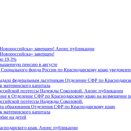
 Новороссийска» завершен! Анонс публикации
Новороссийска» завершен!
до 19,3%
овышенную пенсию в августе
 Социального фонда России по Краснодарскому краю уведомлени
 выдало федеральным льготникам Отделение СФР по Краснодарско
ок материнского капитала
российской поэтессы Надежды Соколовой. Анонс публикации
ление в Отделение СФР по Краснодарскому краю на возмещение р
оссийской поэтессы Надежды Соколовой.
нта образования Отделения СФР по Краснодарскому краю
ок материнского капитала
бие на детей
раснодарского края. Анонс публикации