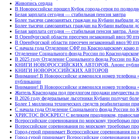
Живопись сердца
В Новороссийске прошел Кубок города-героя по подводном
Белая зарплата сегодня — стабильная пенсия завтра
Более тысячи самозанятых граждан на Кубани выбрали д
Более тысячи самозанятых граждан на Кубани выбрали д
Белая зарплата сегодня — стабильная пенсия завтра. Ан
В Оренбургской области пресечен незаконный ввоз 90 пт
В Оренбургской области пресечен незаконный ввоз 90 пт
С начала года Отделение СФР по Краснодарскому краю п
Отделение Социального фонда России по Краснодарскому
В 2025 году Отделение Социального фонда России по К
КНИГИ НОВОРОССИЙСКИХ АВТОРОВ. Анонс публи
КНИГИ НОВОРОССИЙСКИХ АВТОРОВ
Внимание! В Новороссийске изменился номер телефона «
публикации
Внимание! В Новороссийске изменился номер телефона «
Житель Краснодара под предлогом продажи имущества п
В 2026 году федеральные льготники Кубани получат боле
Более 1 миллиона технических средств реабилитации пр
С начала года Отделение Социального фонда России по
ХРИСТОС ВОСКРЕС! С великим праздником, правос
Всероссийские соревнования по морскому троеборью пр
Всероссийские соревнования по морскому троеборью пр
Город-герой принимает Всероссийские соревнования по 
Город-герой принимает Всероссийские соревнования по