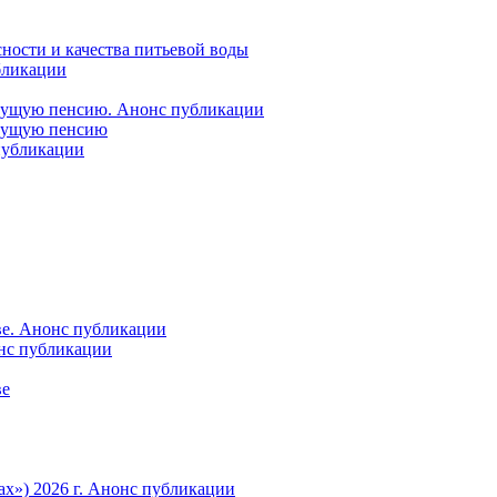
ности и качества питьевой воды
бликации
удущую пенсию. Анонс публикации
удущую пенсию
 публикации
ве. Анонс публикации
онс публикации
ве
ах») 2026 г. Анонс публикации