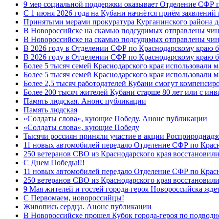
9 мер социальной поддержки оказывает Отделение СФР п
С 1 июня 2026 года на Кубани начнётся приём заявлени
Принятыми мерами прокуратура Курганинского района до
В Новороссийске на скамью подсудимых отправлены чин
В Новороссийске на скамью подсудимых отправлены чин
В 2026 году в Отделении СФР по Краснодарскому краю 
В 2026 году в Отделении СФР по Краснодарскому краю 
Более 5 тысяч семей Краснодарского края использовали м
Более 5 тысяч семей Краснодарского края использовали м
Более 2,5 тысяч работодателей Кубани смогут компенсиро
Более 200 тысяч жителей Кубани старше 80 лет или с инв
Память людская. Анонс публикации
Память людская
«Солдаты слова», кующие Победу. Анонс публикации
«Солдаты слова», кующие Победу
Тысячи россиян приняли участие в акции Росприроднадз
11 новых автомобилей передало Отделение СФР по Крас
250 ветеранов СВО из Краснодарского края восстановили
С Днем Победы!!!
11 новых автомобилей передало Отделение СФР по Крас
250 ветеранов СВО из Краснодарского края восстановили
9 Мая жителей и гостей города-героя Новороссийска жде
C Первомаем, новороссийцы!
Живопись сердца. Анонс публикации
В Новороссийске прошел Кубок города-героя по подводно