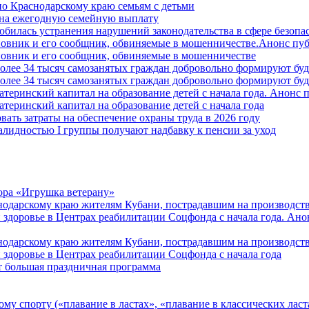
о Краснодарскому краю семьям с детьми
й на ежегодную семейную выплату
билась устранения нарушений законодательства в сфере безопас
овник и его сообщник, обвиняемые в мошенничестве.Анонс пу
овник и его сообщник, обвиняемые в мошенничестве
более 34 тысяч самозанятых граждан добровольно формируют б
более 34 тысяч самозанятых граждан добровольно формируют б
атеринский капитал на образование детей с начала года. Анонс
атеринский капитал на образование детей с начала года
вать затраты на обеспечение охраны труда в 2026 году
алидностью I группы получают надбавку к пенсии за уход
ора «Игрушка ветерану»
нодарскому краю жителям Кубани, пострадавшим на производст
 здоровье в Центрах реабилитации Соцфонда с начала года. Ан
нодарскому краю жителям Кубани, пострадавшим на производст
 здоровье в Центрах реабилитации Соцфонда с начала года
т большая праздничная программа
му спорту («плавание в ластах», «плавание в классических ласт