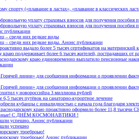
у спорту («плавание в ластах», «плавание в классических ласта
обровольную уплату страховых взносов для получения пособия 
обровольную уплату страховых взносов для получения пособия 
онс публикации
иц – среди них редкие виды
иц – среди них редкие виды. Анонс публикации
роактивно выдало более 5 тысяч сертификатов на материнский 
 краю поддерживает более 6 тысяч жителей, пострадавших от 
раснодарскому краю единовременно выплатило пенсионные нако
кации
Горячей линии» для сообщения информации о проявлении факто
Горячей линии» для сообщения информации о проявлении факто
охитил у новороссийца 3 миллиона рублей
е 6,5 тысяч путёвок на санаторно‑курортное лечение
иобрели кубанцы с инвалидностью с начала года благодаря элек
 Краснодарскому краю проактивно оформило более 11,8 тысячи
лавные! C ДНЁМ КОСМОНАВТИКИ !
ошли успешно. Анонс публикации
ошли успешно
морскому троеброью!
 морскому троеброью! Анонс публикации