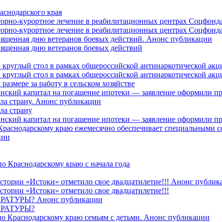
аснодарского края
торно-курортное лечение в реабилитационных центрах Соцфонда
торно-курортное лечение в реабилитационных центрах Соцфонда 
священная дню ветеранов боевых действий. Анонс публикации
священная дню ветеранов боевых действий
 круглый стол в рамках общероссийской антинаркотической ак
 круглый стол в рамках общероссийской антинаркотической ак
азмере за работу в сельском хозяйстве
ринский капитал на погашение ипотеки — заявление оформили п
ила страну. Анонс публикации
ла страну
ринский капитал на погашение ипотеки — заявление оформили пр
 Краснодарскому краю ежемесячно обеспечивает специальными
ции
о Краснодарскому краю с начала года
стории «Истоки» отметило свое двадцатилетие!!! Анонс публик
стории «Истоки» отметило свое двадцатилетие!!!
ТУРЫ? Анонс публикации
РАТУРЫ?
о Краснодарскому краю семьям с детьми. Анонс публикации