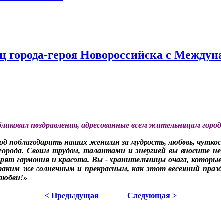
ц города-героя Новороссийска с Между
убликовал поздравления, адресованные всем жительницам гор
од поблагодарить наших женщин за мудрость, любовь, чуткост
орода. Своим трудом, талантами и энергией вы вносите нео
царят гармония и красота. Вы - хранительницы очага, котор
таким же солнечным и прекрасным, как этот весенний празд
 любви!»
< Предыдущая
Следующая >