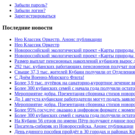
Забыли пароль?
Забыли логин?
Зарегистрироваться
Последние новости
Нео Классик Оркестр. Анонс публикации
Нео Классик Оркестр
Новороссийский экологический проект «Карты природы
Новороссийский экологический проект «Карты природы 
Размер выплат пенсионных накоплений кубанцев вырос 
292 тыс. кубанских работающих пенсионеров получат п
Свыше 37,3 тыс. жителей Кубани получили от Отделения
C Днём Военно-Морского Флота!
Более 3,9 тыс. путёвок на санаторно-курортное лечение
Более 300 кубанских семей с начала года получили остат
Мероприятие добра. Презентация сборника стихов ново
До 1 августа кубанские работодатели могут подать заяв
Мероприятие добра. Презентация сборника стихов новор
Более 95% госуслуг оказано в цифровом формате с моме
Более 300 кубанских семей с начала года получили остат
На Кубани 56 отцов по имени Пётр получают единое посо
Писатель-сибиряк из Новороссийска. Анонс публикации
День единого пособия пройдёт в 30 городах и районах К