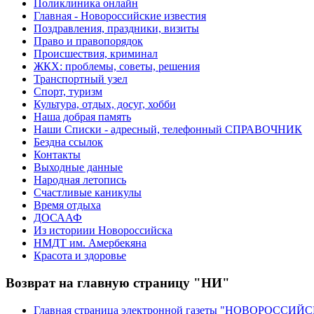
Поликлиника онлайн
Главная - Новороссийские известия
Поздравления, праздники, визиты
Право и правопорядок
Происшествия, криминал
ЖКХ: проблемы, советы, решения
Транспортный узел
Спорт, туризм
Культура, отдых, досуг, хобби
Наша добрая память
Наши Списки - адресный, телефонный СПРАВОЧНИК
Бездна ссылок
Контакты
Выходные данные
Народная летопись
Счастливые каникулы
Время отдыха
ДОСААФ
Из историии Новороссийска
НМДТ им. Амербекяна
Красота и здоровье
Возврат на главную страницу "НИ"
Главная страница электронной газеты "НОВОРОССИ